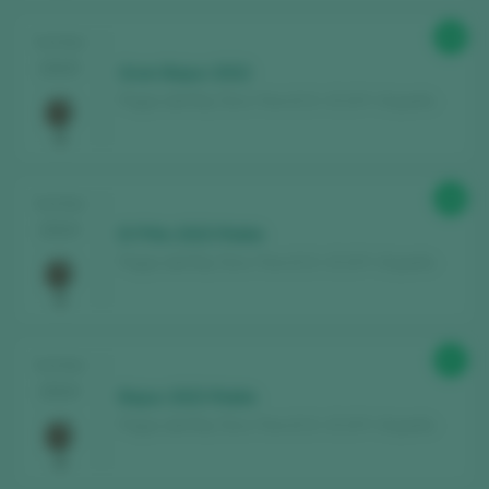
89
TASTING
Sie haben bereits ein Peñín-Konto?
2025
Gran Bajoz 2022
Pagos del Rey Toro / Toro D.O. / D.O.P. / España
MIT MEINEM KONTO ANMELDEN
88
TASTING
2024
El Pillo 2023 Roble
Pagos del Rey Toro / Toro D.O. / D.O.P. / España
87
TASTING
2024
Bajoz 2023 Roble
Pagos del Rey Toro / Toro D.O. / D.O.P. / España