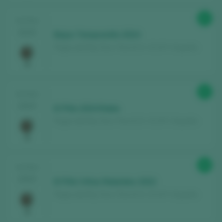
Kostenlos registrieren und auf
87
TASTING
den Inhalt zugreifen
2025
Bajoz Tempranillo 2024
Pagos del Rey Toro / Toro D.O. / D.O.P. / España
Entdecken Sie kostenlos
über 12.000
Weine, die jedes Jahr bewertet werden
Finden Sie die besten
Bars und
87
TASTING
Restaurants
, in denen der Wein verwöhnt
2025
El Pillo 2024 Roble
wird.
Pagos del Rey Toro / Toro D.O. / D.O.P. / España
Erhalten Sie jede Woche unseren
Newsletter
mit unserem Wein der Woche,
der angesagtesten Bar und allem rund um
90
TASTING
die Welt des Weins.
2025
El Pillo Viñas Rebeldes 2022
Pagos del Rey Toro / Toro D.O. / D.O.P. / España
NEUES KONTO ERSTELLEN