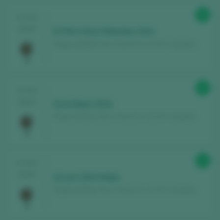
90
TASTING
2024
El Pillo Viñas Rebeldes 2021
Pagos del Rey Toro / Toro D.O. / D.O.P. / España
91
TASTING
2024
Gran Bajoz 2021
Pagos del Rey Toro / Toro D.O. / D.O.P. / España
87
TASTING
2024
Arnum 2022 Roble
Pagos del Rey Toro / Toro D.O. / D.O.P. / España