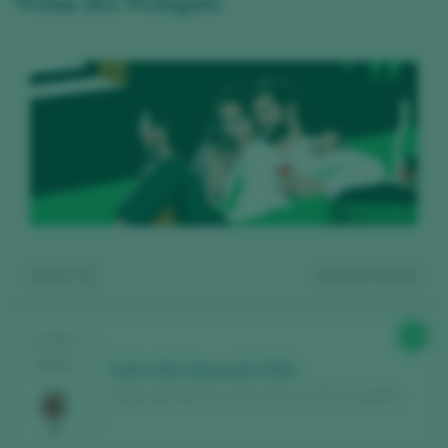
Weine des Weinguts
Zeige:
11
11
wein finden
88
TASTING
2025
Caño Alta Expresión 2021
Pagos del Rey Toro / Toro D.O. / D.O.P. / España