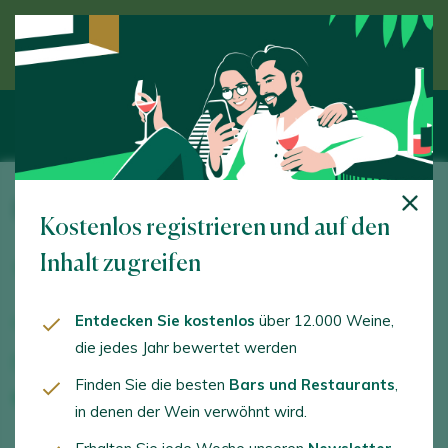
Entdecken Sie den Wein unter Anleitung eines
Experten
Pagos del Rey Toro
Kostenlos registrieren und auf den
Avda. de los Comuneros, 90. Morales de Toro. 49810 -
Inhalt zugreifen
Zamora
Entdecken Sie kostenlos
über 12.000 Weine,
www.pagosdelrey.com
die jedes Jahr bewertet werden
toro@pagosdelrey.com
Finden Sie die besten
Bars und Restaurants
,
+34980696763
in denen der Wein verwöhnt wird.