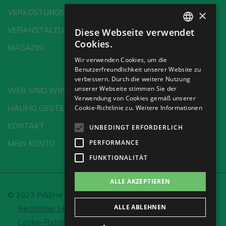
×
VERKOSTUNGSSCHULE
VERANSTALTUNGEN
Diese Webseite verwendet
SPANISH
Cookies.
MAGAZIN
ENGLISH
Wir verwenden Cookies, um die
Benutzerfreundlichkeit unserer Website zu
GERMAN
verbessern. Durch die weitere Nutzung
CH
unserer Webseite stimmen Sie der
WER SIND WIR?
Verwendung von Cookies gemäß unserer
Cookie-Richtlinie zu.
Weitere Informationen
HÄUFIG GESTELLTE FRAGEN
KONTAKT
UNBEDINGT ERFORDERLICH
PERFORMANCE
MEIN KONTO
FUNKTIONALITÄT
ALLE AKZEPTIEREN
© 2023 Pi&Erre Comunicación Integral S.L.
ALLE ABLEHNEN
Rechtlicher Hinweis und Datenschutz
Cookie-Richtlinie
Cookies einrichten