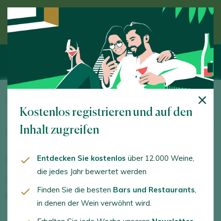
Entdecken Sie den Wein unter Anleitung eines
Experten
Viñedos Singulares
Kostenlos registrieren und auf den
Avda. de La Riera, 11 Nave 1. Sant Just Desvern. 08960
Inhalt zugreifen
- Barcelona
Entdecken Sie kostenlos
über 12.000 Weine,
www.iguazuvinos.com
die jedes Jahr bewertet werden
info@vinedossingulares.com
Finden Sie die besten
Bars und Restaurants
,
+34934807041
in denen der Wein verwöhnt wird.