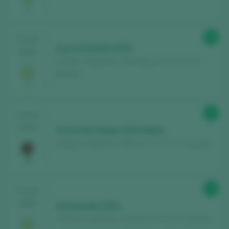
89
TASTING
Luna Creciente 2023
2024
Viñedos Singulares / Rías Baixas D.O. / D.O.P. /
España
90
TASTING
2024
Corral del Obispo 2022 Roble
Viñedos Singulares / Bierzo D.O. / D.O.P. / España
89
TASTING
2024
Afortunado 2023
Viñedos Singulares / Rueda D.O. / D.O.P. / España