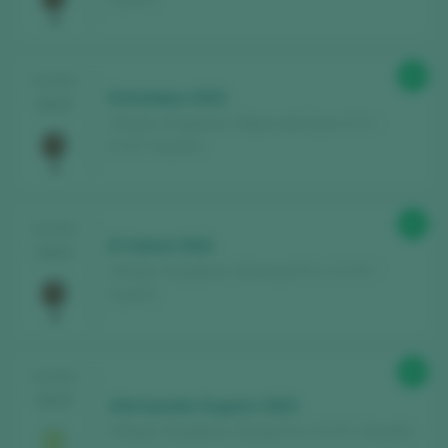
MIT MEINEM KONTO ANMELDEN
88
TASTING
Entrelobos 2022
2024
Viñedos Singulares / Ribera del Duero D.O. /
D.O.P. / España
89
TASTING
El Veïnat 2022
2024
Viñedos Singulares / Montsant D.O. / D.O.P. /
España
88
TASTING
2024
Afortunado Organic 2023
Viñedos Singulares / Rueda D.O. / D.O.P. / España