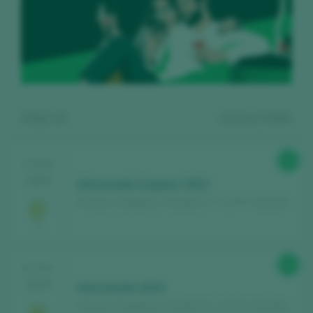
Zeige:
11
11
wein finden
88
TASTING
2025
Afortunado Organic 2024
Viñedos Singulares / Rueda D.O. / D.O.P. / España
Kostenlos registrieren und auf
89
TASTING
den Inhalt zugreifen
2025
Afortunado 2024
Viñedos Singulares / Rueda D.O. / D.O.P. / España