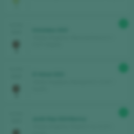
Entdecken Sie kostenlos
über 12.000
Weine, die jedes Jahr bewertet werden
Finden Sie die besten
Bars und
89
TASTING
Restaurants
, in denen der Wein verwöhnt
Entrelobos 2023
2025
wird.
Viñedos Singulares / Ribera del Duero D.O. /
D.O.P. / España
Erhalten Sie jede Woche unseren
Newsletter
mit unserem Wein der Woche,
der angesagtesten Bar und allem rund um
90
TASTING
die Welt des Weins.
El Veïnat 2023
2025
Viñedos Singulares / Montsant D.O. / D.O.P. /
España
NEUES KONTO ERSTELLEN
89
TASTING
Jardín Rojo 2024 Barrica
Sie haben bereits ein Peñín-Konto?
2025
Viñedos Singulares / Rioja D.O. Ca. / D.O.P. /
España