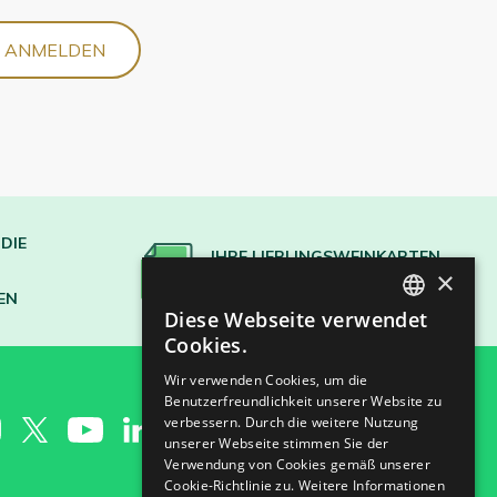
S ANMELDEN
DIE
IHRE LIEBLINGSWEINKARTEN
×
ERSTELLEN
EN
Diese Webseite verwendet
SPANISH
Cookies.
ENGLISH
Wir verwenden Cookies, um die
Benutzerfreundlichkeit unserer Website zu
GERMAN
verbessern. Durch die weitere Nutzung
CH
unserer Webseite stimmen Sie der
Verwendung von Cookies gemäß unserer
Cookie-Richtlinie zu.
Weitere Informationen