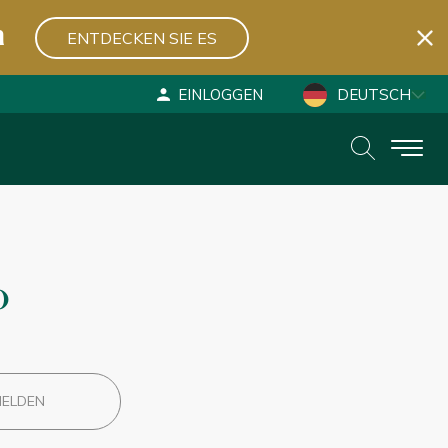
n
ENTDECKEN SIE ES
EINLOGGEN
DEUTSCH
ESPAÑOL
ENGLISH
o
MELDEN