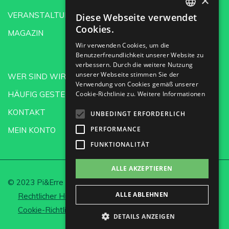
×
VERANSTALTUNGEN
Diese Webseite verwendet
SPANISH
Cookies.
MAGAZIN
ENGLISH
Wir verwenden Cookies, um die
Benutzerfreundlichkeit unserer Website zu
GERMAN
verbessern. Durch die weitere Nutzung
CH
unserer Webseite stimmen Sie der
WER SIND WIR?
Verwendung von Cookies gemäß unserer
HÄUFIG GESTELLTE FRAGEN
Cookie-Richtlinie zu.
Weitere Informationen
KONTAKT
UNBEDINGT ERFORDERLICH
PERFORMANCE
MEIN KONTO
FUNKTIONALITÄT
ALLE AKZEPTIEREN
© 2023 Pi&Erre Comunicación Integral S.L.
ALLE ABLEHNEN
Rechtlicher Hinweis und Datenschutz
Cookie-Richtlinie
Cookies einrichten
DETAILS ANZEIGEN