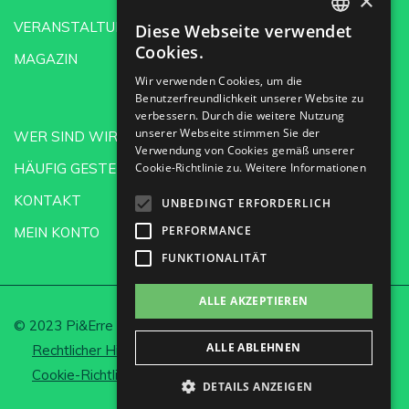
×
VERANSTALTUNGEN
Diese Webseite verwendet
SPANISH
Cookies.
MAGAZIN
ENGLISH
Wir verwenden Cookies, um die
Benutzerfreundlichkeit unserer Website zu
GERMAN
verbessern. Durch die weitere Nutzung
CH
unserer Webseite stimmen Sie der
WER SIND WIR?
Verwendung von Cookies gemäß unserer
HÄUFIG GESTELLTE FRAGEN
Cookie-Richtlinie zu.
Weitere Informationen
KONTAKT
UNBEDINGT ERFORDERLICH
PERFORMANCE
MEIN KONTO
FUNKTIONALITÄT
ALLE AKZEPTIEREN
© 2023 Pi&Erre Comunicación Integral S.L.
ALLE ABLEHNEN
Rechtlicher Hinweis und Datenschutz
Cookie-Richtlinie
Cookies einrichten
DETAILS ANZEIGEN