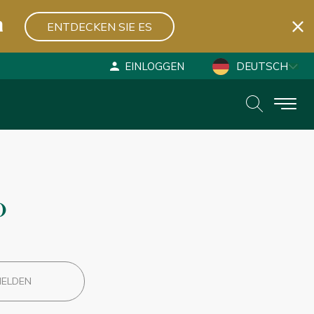
n
ENTDECKEN SIE ES
EINLOGGEN
DEUTSCH
ESPAÑOL
ENGLISH
o
MELDEN