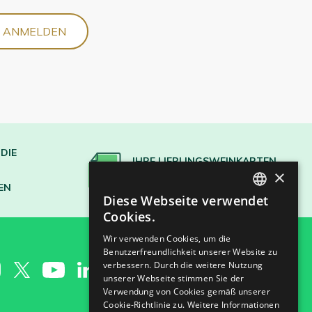
S ANMELDEN
DIE
IHRE LIEBLINGSWEINKARTEN
×
ERSTELLEN
EN
Diese Webseite verwendet
SPANISH
Cookies.
ENGLISH
Wir verwenden Cookies, um die
Benutzerfreundlichkeit unserer Website zu
GERMAN
verbessern. Durch die weitere Nutzung
CH
unserer Webseite stimmen Sie der
Verwendung von Cookies gemäß unserer
Cookie-Richtlinie zu.
Weitere Informationen