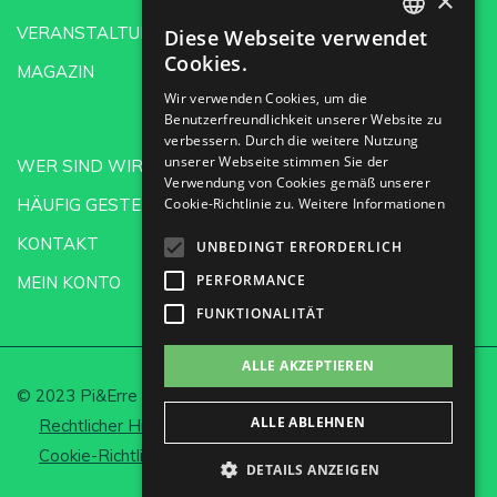
×
VERANSTALTUNGEN
Diese Webseite verwendet
SPANISH
Cookies.
MAGAZIN
ENGLISH
Wir verwenden Cookies, um die
Benutzerfreundlichkeit unserer Website zu
GERMAN
verbessern. Durch die weitere Nutzung
CH
unserer Webseite stimmen Sie der
WER SIND WIR?
Verwendung von Cookies gemäß unserer
HÄUFIG GESTELLTE FRAGEN
Cookie-Richtlinie zu.
Weitere Informationen
KONTAKT
UNBEDINGT ERFORDERLICH
PERFORMANCE
MEIN KONTO
FUNKTIONALITÄT
ALLE AKZEPTIEREN
© 2023 Pi&Erre Comunicación Integral S.L.
ALLE ABLEHNEN
Rechtlicher Hinweis und Datenschutz
Cookie-Richtlinie
Cookies einrichten
DETAILS ANZEIGEN