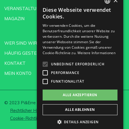
×
VERANSTALTUNGEN
Diese Webseite verwendet
SPANISH
Cookies.
MAGAZIN
ENGLISH
Wir verwenden Cookies, um die
Benutzerfreundlichkeit unserer Website zu
GERMAN
verbessern. Durch die weitere Nutzung
CH
unserer Webseite stimmen Sie der
WER SIND WIR?
Verwendung von Cookies gemäß unserer
HÄUFIG GESTELLTE FRAGEN
Cookie-Richtlinie zu.
Weitere Informationen
KONTAKT
UNBEDINGT ERFORDERLICH
PERFORMANCE
MEIN KONTO
FUNKTIONALITÄT
ALLE AKZEPTIEREN
© 2023 Pi&Erre Comunicación Integral S.L.
ALLE ABLEHNEN
Rechtlicher Hinweis und Datenschutz
Cookie-Richtlinie
Cookies einrichten
DETAILS ANZEIGEN