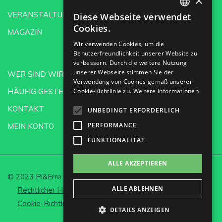
×
VERANSTALTUNGEN
Diese Webseite verwendet
SPANISH
Cookies.
MAGAZIN
ENGLISH
Wir verwenden Cookies, um die
Benutzerfreundlichkeit unserer Website zu
GERMAN
verbessern. Durch die weitere Nutzung
CH
unserer Webseite stimmen Sie der
WER SIND WIR?
Verwendung von Cookies gemäß unserer
HÄUFIG GESTELLTE FRAGEN
Cookie-Richtlinie zu.
Weitere Informationen
KONTAKT
UNBEDINGT ERFORDERLICH
PERFORMANCE
MEIN KONTO
FUNKTIONALITÄT
ALLE AKZEPTIEREN
© 2023 Pi&Erre Comunicación Integral S.L.
ALLE ABLEHNEN
Rechtlicher Hinweis und Datenschutz
Cookie-Richtlinie
Cookies einrichten
DETAILS ANZEIGEN