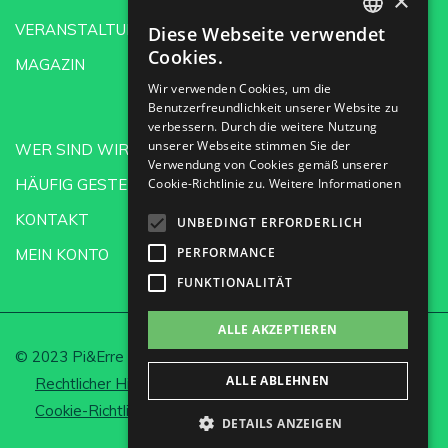
×
VERANSTALTUNGEN
Diese Webseite verwendet
SPANISH
Cookies.
MAGAZIN
ENGLISH
Wir verwenden Cookies, um die
Benutzerfreundlichkeit unserer Website zu
GERMAN
verbessern. Durch die weitere Nutzung
CH
unserer Webseite stimmen Sie der
WER SIND WIR?
Verwendung von Cookies gemäß unserer
HÄUFIG GESTELLTE FRAGEN
Cookie-Richtlinie zu.
Weitere Informationen
KONTAKT
UNBEDINGT ERFORDERLICH
PERFORMANCE
MEIN KONTO
FUNKTIONALITÄT
ALLE AKZEPTIEREN
© 2023 Pi&Erre Comunicación Integral S.L.
ALLE ABLEHNEN
Rechtlicher Hinweis und Datenschutz
Cookie-Richtlinie
Cookies einrichten
DETAILS ANZEIGEN