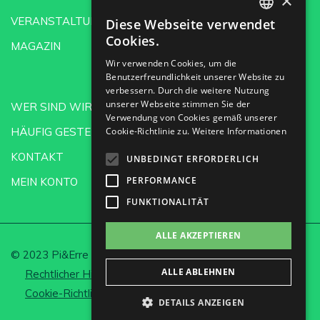
×
VERANSTALTUNGEN
Diese Webseite verwendet
SPANISH
Cookies.
MAGAZIN
ENGLISH
Wir verwenden Cookies, um die
Benutzerfreundlichkeit unserer Website zu
GERMAN
verbessern. Durch die weitere Nutzung
CH
unserer Webseite stimmen Sie der
WER SIND WIR?
Verwendung von Cookies gemäß unserer
HÄUFIG GESTELLTE FRAGEN
Cookie-Richtlinie zu.
Weitere Informationen
KONTAKT
UNBEDINGT ERFORDERLICH
PERFORMANCE
MEIN KONTO
FUNKTIONALITÄT
ALLE AKZEPTIEREN
© 2023 Pi&Erre Comunicación Integral S.L.
ALLE ABLEHNEN
Rechtlicher Hinweis und Datenschutz
Cookie-Richtlinie
Cookies einrichten
DETAILS ANZEIGEN