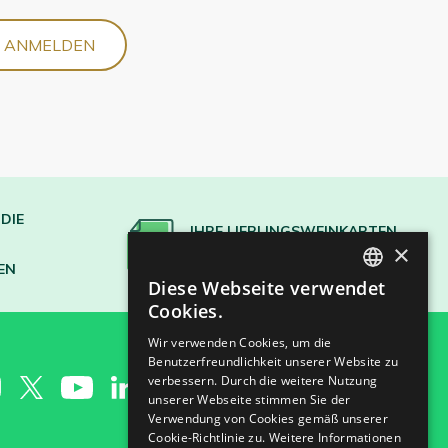
S ANMELDEN
DIE
IHRE LIEBLINGSWEINKARTEN
×
ERSTELLEN
EN
Diese Webseite verwendet
SPANISH
Cookies.
ENGLISH
Wir verwenden Cookies, um die
Benutzerfreundlichkeit unserer Website zu
GERMAN
verbessern. Durch die weitere Nutzung
CH
unserer Webseite stimmen Sie der
Verwendung von Cookies gemäß unserer
Cookie-Richtlinie zu.
Weitere Informationen