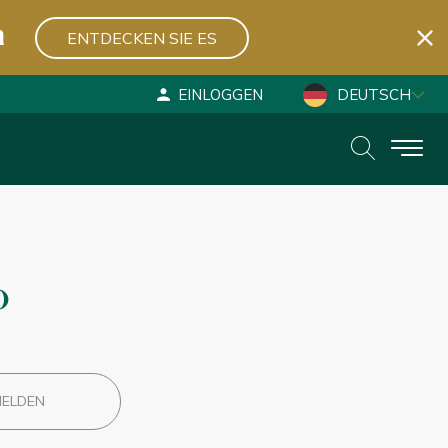
n
ENTDECKEN SIE ES
EINLOGGEN
DEUTSCH
ESPAÑOL
ENGLISH
o
MELDEN