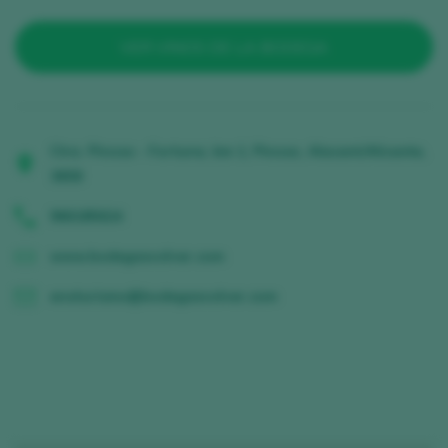
VER VINOS DE LA BODEGA
Ctra. Pinoso - Fortuna, km 1, Pinoso, Alacant/Alicante,
3658
966185624
www.bodegasvolver.com
enoturismo@bodegasvolver.com