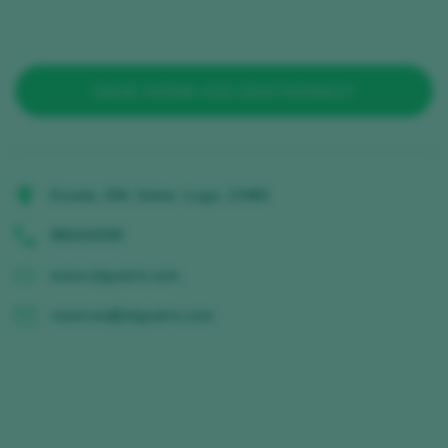
SIEHE WEINE AUS DEM WEINGUT
Doade, S/N, Sober, Lugo, 27460
982410299
www.algueira.com
reservas@algueira.com