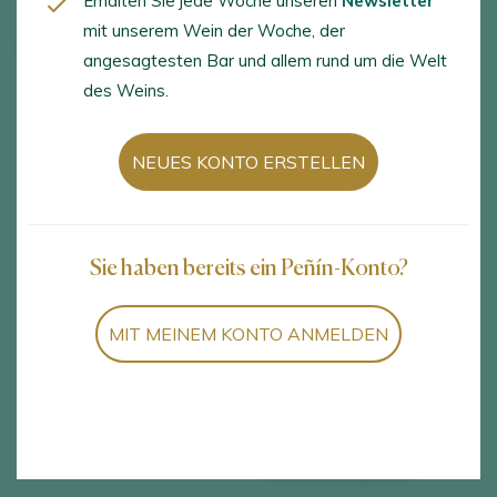
Erhalten Sie jede Woche unseren
Newsletter
mit unserem Wein der Woche, der
Algueira
angesagtesten Bar und allem rund um die Welt
des Weins.
FAHRPLAN
SPRACHEN
NEUES KONTO ERSTELLEN
Every day, except
English, Spanish, Galician
Wednesdays, at 12.00
and 13.30
Sie haben bereits ein Peñín-Konto?
AKTIVITÄTEN
DIENSTLEISTUNGEN
Besuch der Weinkellerei,
Zugänglichkeit für
MIT MEINEM KONTO ANMELDEN
Weinproben und
Menschen mit
Verkostungen,
eingeschränkter
Verkostungen mit einer
Mobilität, Restaurant,
gastronomischen
Ladengeschäft, Online-
Verkostung
Geschäft,
Veranstaltungsraum