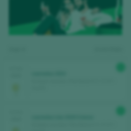
Zeige:
4
4
wein finden
91
TASTING
Laureatus 2024
2025
Bodegas Laureatus / Rías Baixas D.O. / D.O.P. /
España
Kostenlos registrieren und auf
93
TASTING
den Inhalt zugreifen
Laureatus Lías 2019 Crianza
2025
Bodegas Laureatus / Rías Baixas D.O. / D.O.P. /