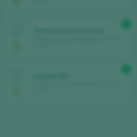
España
Entdecken Sie kostenlos
über 12.000
Weine, die jedes Jahr bewertet werden
Finden Sie die besten
Bars und
92
TASTING
Restaurants
, in denen der Wein verwöhnt
Laureatus Dolium 2013 Crianza
2024
wird.
Bodegas Laureatus / Rías Baixas D.O. / D.O.P. /
España
Erhalten Sie jede Woche unseren
Newsletter
mit unserem Wein der Woche,
der angesagtesten Bar und allem rund um
92
TASTING
die Welt des Weins.
Laureatus 2023
2024
Bodegas Laureatus / Rías Baixas D.O. / D.O.P. /
España
NEUES KONTO ERSTELLEN
Sie haben bereits ein Peñín-Konto?