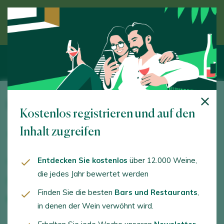
Entdecken Sie den Wein unter Anleitung eines
Experten
Bodegas Laureatus
Kostenlos registrieren und auf den
Lg. de Saramagoso, 13, San Martiño de Meis. Meis.
Inhalt zugreifen
36637 - Pontevedra
Entdecken Sie kostenlos
über 12.000 Weine,
www.laureatus.es
die jedes Jahr bewertet werden
direccion@laureatus.es
Finden Sie die besten
Bars und Restaurants
,
+34986099002
in denen der Wein verwöhnt wird.