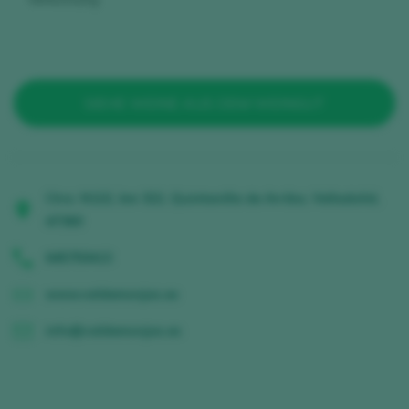
SIEHE WEINE AUS DEM WEINGUT
Ctra. N122, km 322, Quintanilla de Arriba, Valladolid,
47360
645750413
www.valdemonjas.es
info@valdemonjas.es