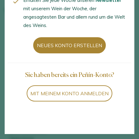
Erhalten Sie jede Woche unseren
Newsletter
mit unserem Wein der Woche, der
Valdemonjas
angesagtesten Bar und allem rund um die Welt
des Weins.
FAHRPLAN
SPRACHEN
NEUES KONTO ERSTELLEN
Monday to Friday, from
English, Spanish, French
10.30 to 13.00.
Saturdays and holidays,
from 10.30 to 13.00
Sie haben bereits ein Peñín-Konto?
AKTIVITÄTEN
DIENSTLEISTUNGEN
MIT MEINEM KONTO ANMELDEN
Besuch der Weinkellerei,
Aktivitäten der Gruppe,
Besuch des Weinbergs,
Ladengeschäft, Online-
Weinproben und
Geschäft
Verkostungen,
Verkostungen mit einer
gastronomischen
Verkostung