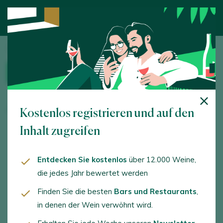
Startseite
/
Weintourismus
/ Adrián Simón Ricón
WINZEREI
Adrián Simón Ricón
Kostenlos registrieren und auf den
Inhalt zugreifen
FAHRPLAN
SPRACHEN
Entdecken Sie kostenlos
über 12.000 Weine,
By appointment
Spanish, Galician
die jedes Jahr bewertet werden
Finden Sie die besten
Bars und Restaurants
,
AKTIVITÄTEN
DIENSTLEISTUNGEN
in denen der Wein verwöhnt wird.
Besuch der Weinkellerei,
Zugänglichkeit für
Besuch des Weinbergs,
Menschen mit