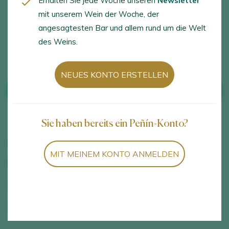
Erhalten Sie jede Woche unseren
Newsletter
Weinproben und
eingeschränkter
mit unserem Wein der Woche, der
Verkostungen
Mobilität,
angesagtesten Bar und allem rund um die Welt
Ladengeschäft
des Weins.
NEUES KONTO ERSTELLEN
SIEHE WEINE AUS DEM WEINGUT
Sie haben bereits ein Peñín-Konto?
Lugar Vieiro, 12, Arbo, Pontevedra, 36437
MIT MEINEM KONTO ANMELDEN
670495163
adegadoricon.com
adrian@adegadoricon.com