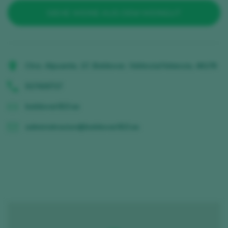
SIEHE WEINE AUS DEM WEINGUT
Ctra. Alpuente, 17, Baldovar, València/Valencia, 46178
617426717
baldovar923.es
administracion@baldovar923.es