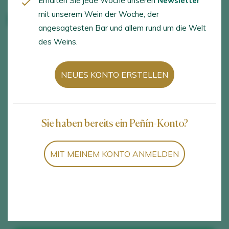
Erhalten Sie jede Woche unseren
Newsletter
mit unserem Wein der Woche, der
Baldovar 923
angesagtesten Bar und allem rund um die Welt
des Weins.
FAHRPLAN
SPRACHEN
NEUES KONTO ERSTELLEN
Saturdays, Sundays and
Spanish, English
public holidays. By
appointment
Sie haben bereits ein Peñín-Konto?
AKTIVITÄTEN
DIENSTLEISTUNGEN
Besuch der Weinkellerei,
Aktivitäten der Gruppe,
MIT MEINEM KONTO ANMELDEN
Besuch des Weinbergs,
Ladengeschäft, Online-
Weinproben und
Geschäft
Verkostungen