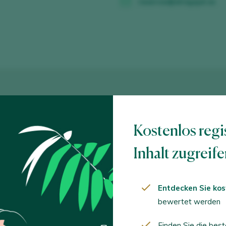
reservas@elregajal.es
Kostenlos regi
Inhalt zugreif
Entdecken Sie kos
bewertet werden
Finden Sie die bes