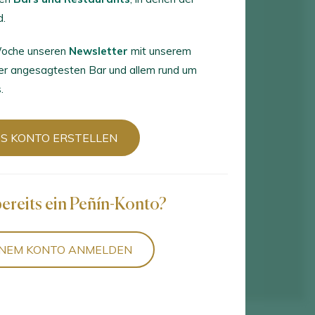
d.
 Woche unseren
Newsletter
mit unserem
er angesagtesten Bar und allem rund um
.
S KONTO ERSTELLEN
bereits ein Peñín-Konto?
INEM KONTO ANMELDEN