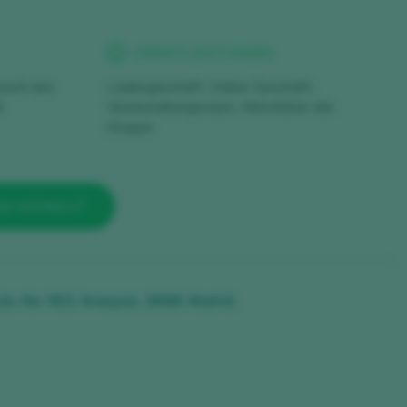
DIENSTLEISTUNGEN
esuch des
Ladengeschäft, Online-Geschäft,
d
Veranstaltungsraum, Aktivitäten der
Gruppe
EM WEINGUT
ía, Km. 50,5, Aranjuez, 28300, Madrid,