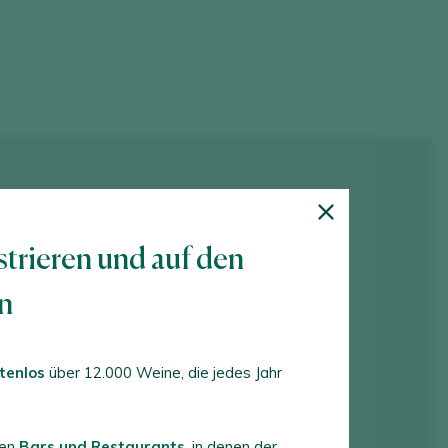
strieren und auf den
en
tenlos
über 12.000 Weine, die jedes Jahr
ten
Bars und Restaurants
, in denen der