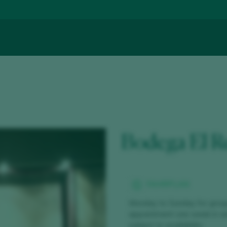
Bodega El R
FAHRPLAN
Monday to Sunday for group
appointment one week in a
subject to availability