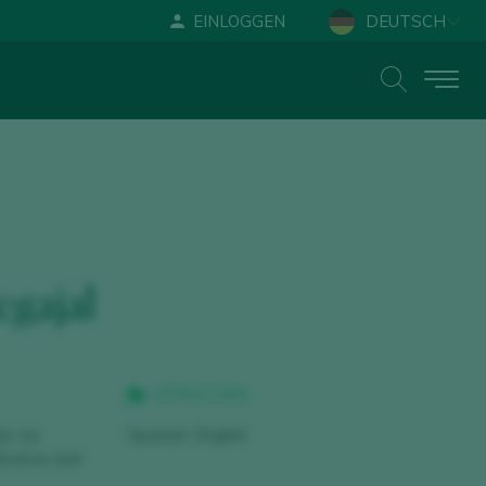
EINLOGGEN
DEUTSCH
ESPAÑOL
ENGLISH
egajal
SPRACHEN
s, by
Spanish, English
dvance and