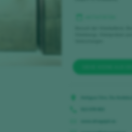
AKTIVITÄTEN
Besuch der Weinkellerei, B
Weinbergs, Weinproben un
Verkostungen
SIEHE WEINE AUS D
Antigua Ctra. De Andaluc
913 078 903
www.elregajal.es