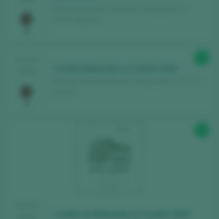
Bodega Sommos Garnacha / Calatayud D.O. /
D.O.P. / España
91
TASTING
Castillo Maluenda La Cumbre 2022
2025
Bodegas Raíces Ibéricas / Calatayud D.O. / D.O.P. /
España
92
TASTING
Castillo de Maluenda La Cumbre 2022
2025