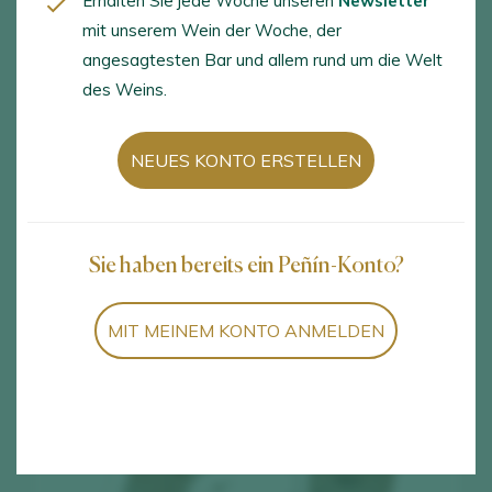
Erhalten Sie jede Woche unseren
Newsletter
mit unserem Wein der Woche, der
angesagtesten Bar und allem rund um die Welt
Calatayud D.O. / D.O.P.
des Weins.
España
NEUES KONTO ERSTELLEN
Ctra. de Valencia, 8, Calatayud, Zaragoza, 50300
www.calatayudwine.com
contacto@calatayudwine.com
Sie haben bereits ein Peñín-Konto?
+34 976 884 260
MIT MEINEM KONTO ANMELDEN
+34 976 885 912