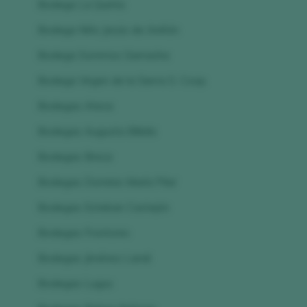
Bodega La Quinta
Bodega Niño Jesús de Aniñón
Bodega Sommos Garnacha
Bodega Virgen de la Sierra S. Coop.
Bodegas Ateca
Bodegas Augusta Bilbilis
Bodegas Breca
Bodegas Dominio María Pilar
Bodegas Esteban Castejón
Bodegas Frontonio
Bodegas Jiménez Landi
Bodegas Lugus