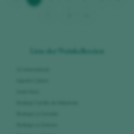
7
...
9
>>
Liste der Weinkellereien
10 International
Agustín Cubero
Axial Vinos
Bodega Castillo de Maluenda
Bodega La Cerrada
Bodega La Dolores