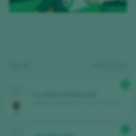
Zeige:
15
126
wein finden
Kostenlos registrieren und auf
94
TASTING
2025
Paco Mulero Garnacha 2023
den Inhalt zugreifen
Paco Mulero / Calatayud D.O. / D.O.P. / España
Entdecken Sie kostenlos
über 12.000
Weine, die jedes Jahr bewertet werden
92
TASTING
Finden Sie die besten
Bars und