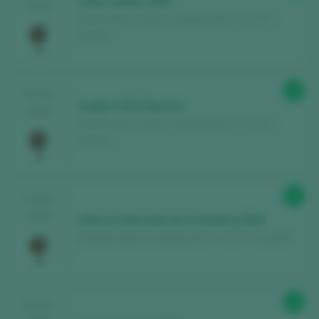
Little Caliber 2022
2025
Restaurants
, in denen der Wein verwöhnt
Wein & Vinos GmbH / Calatayud D.O. / D.O.P. /
wird.
España
Erhalten Sie jede Woche unseren
Newsletter
mit unserem Wein der Woche,
93
der angesagtesten Bar und allem rund um
TASTING
Caliber 2022 Barrica
2025
die Welt des Weins.
Wein & Vinos GmbH / Calatayud D.O. / D.O.P. /
España
NEUES KONTO ERSTELLEN
92
TASTING
2025
Atteca Selección de la Familia 2022
Sie haben bereits ein Peñín-Konto?
Bodegas Ateca / Calatayud D.O. / D.O.P. / España
MIT MEINEM KONTO ANMELDEN
91
TASTING