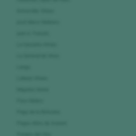
Immortalis Wines
José Marco Molinero
Juan A. Francés
La Gavacha Wines
La General de Vinos
Langa
Lobban Wines
Majuelos Iberia
Paco Mulero
Pago de la Boticaria
Pagos Altos de Acered
Parajes del Vino