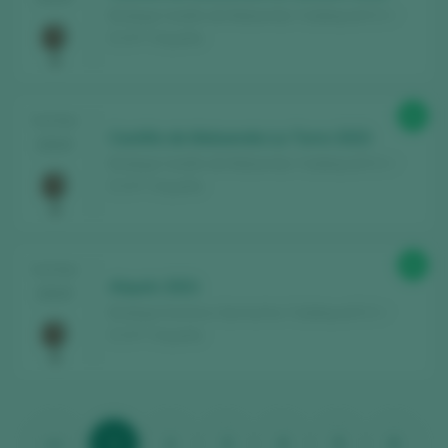
Bodega Castillo de Maluenda / Calatayud D.O. /
D.O.P. / España
91
TASTING
Castillo de Maluenda La Torre 2023
2025
Bodega Castillo de Maluenda / Calatayud D.O. /
D.O.P. / España
91
TASTING
Alquéz 2021
2025
Bodega Sommos Garnacha / Calatayud D.O. /
D.O.P. / España
<<
1
2
3
4
5
6