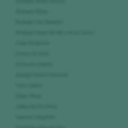
Bodegas Raíces Ibéricas
Bodegas Rubus
Bodegas San Alejandro
Bodegas Virgen del Mar y de la Cuesta
Colas Viticultores
Cuevas de Arom
El Escocés Volante
Espiago-Alonso Vineyards
Floris Legere
Galgo Wines
Gallina de Piel Wines
Guerrero Sebastián
Hacienda López de Haro