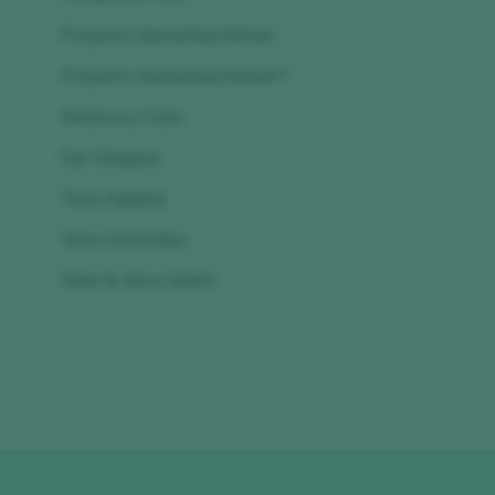
Proyecto Garnachas/Vintae
Proyecto Garnachas/Vintae**
Reserva y Cata
San Gregorio
Terra Sigilata
Vinos Divertidos
Wein & Vinos GmbH