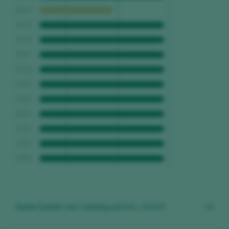
2014
2015
2016
2017
2018
2019
2020
2021
2022
2023
2024
Siehe Detail von Calatayud D.O. / D.O.P.