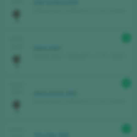
2025
Salto de Rana 2024
Bodegas Ateca / Calatayud D.O. / D.O.P. / España
94
TASTING
2025
Atteca 2023
Bodegas Ateca / Calatayud D.O. / D.O.P. / España
96
TASTING
2025
Atteca Armas 2023
Bodegas Ateca / Calatayud D.O. / D.O.P. / España
91
TASTING
Trilo-Vites 2023