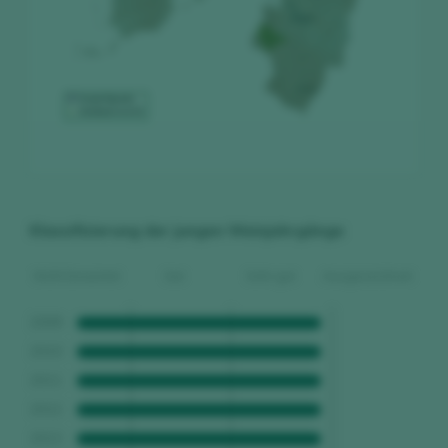
Klassifizierung der jungen Weinjahrgänge
Nicht bewertet
Gut
Sehr gut
Ausgezeichnet
2009
2010
2011
2012
2013