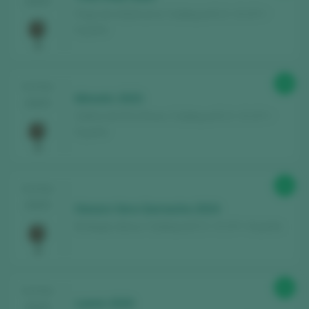
2025
Pago de la Boticaria / Calatayud D.O. / D.O.P. /
España
90
TASTING
Mimetic 2023
2025
Gallina de Piel Wines / Calatayud D.O. / D.O.P. /
España
91
TASTING
2025
Honoro Vera Garnacha 2024
Bodegas Ateca / Calatayud D.O. / D.O.P. / España
91
TASTING
Lamin 2020
2025