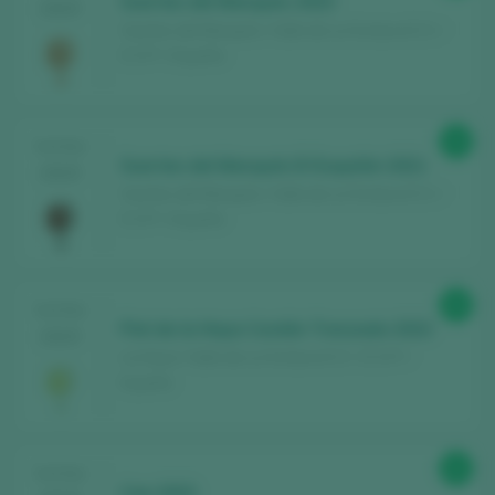
Suertes del Marqués 2023
2025
Suertes del Marqués / Valle de La Orotava D.O. /
D.O.P. / España
94
TASTING
Suertes del Marqués El Esquilón 2021
2025
Suertes del Marqués / Valle de La Orotava D.O. /
D.O.P. / España
90
TASTING
Piel de la Haya Cordón Trenzado 2022
2025
La Haya / Valle de La Orotava D.O. / D.O.P. /
España
92
TASTING
Can 2022