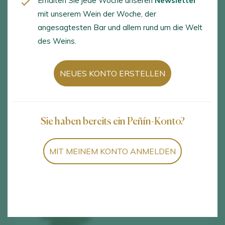
Erhalten Sie jede Woche unseren
Newsletter
mit unserem Wein der Woche, der
angesagtesten Bar und allem rund um die Welt
Valle de La Orotava D.O. / D.O.P.
des Weins.
España
NEUES KONTO ERSTELLEN
Parque Recreativo El Bosquito s/n – Urb. La
Marzagana, La Orotava, Santa Cruz de Tenerife,
38315
Sie haben bereits ein Peñín-Konto?
www.dovalleorotava.com
info@dovalleorotava.com
MIT MEINEM KONTO ANMELDEN
+34 922 309 922