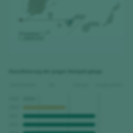
Klassifizierung der jungen Weinjahrgänge
Nicht bewertet
Gut
Sehr gut
Ausgezeichnet
2009
2010
2011
2012