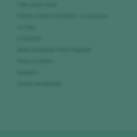
Celler Josep Vicens
Dolores Cabrera Fernández - La Araucaria
La Haya
La Suertita
María Consolación Pérez Regalado
Pista Los Güines
Secadero
Suertes del Marqués