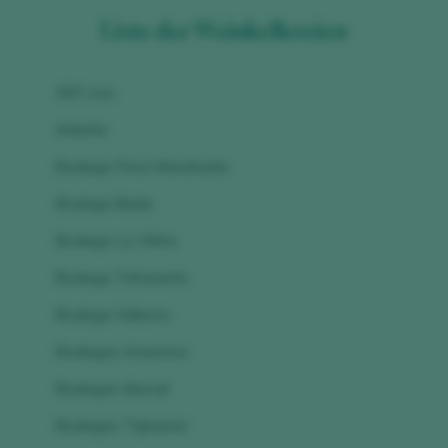
Liste der Weinkellereien
300 Lios
Atlante
Bodega Finca Marañuela
Bodega Illada
Bodega La Viñita
Bodega Tafuriaste
Bodega Valleoro
Bodegas Arautava
Bodegas Murcal
Bodegas Tajinaste