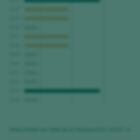
2013
2014
2015
2016
2017
2018
2019
2020
2021
2022
2023
2024
Siehe Detail von Valle de La Orotava D.O. / D.O.P.