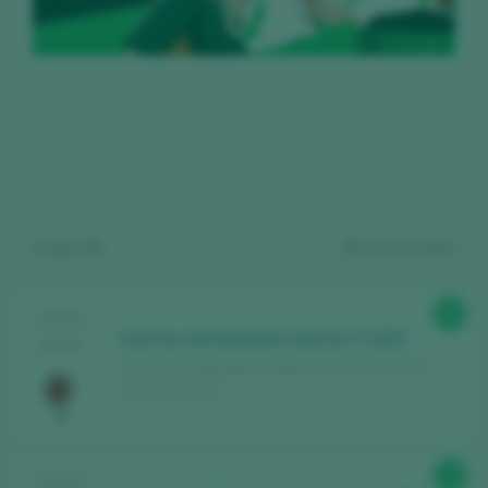
Zeige:
15
91
wein finden
Kostenlos registrieren und auf
95
TASTING
Suertes del Marqués Edición 2 2023
2025
den Inhalt zugreifen
Suertes del Marqués / Valle de La Orotava D.O. /
D.O.P. / España
Entdecken Sie kostenlos
über 12.000
Weine, die jedes Jahr bewertet werden
94
TASTING
Finden Sie die besten
Bars und