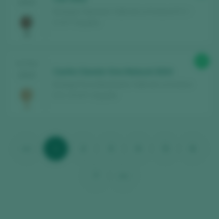
2025
Bodegas Tajinaste / Valle de La Orotava D.O. /
D.O.P. / España
87
TASTING
Cariño Clarete Vino Natural 2024
2025
Bodega Finca Marañuela / Valle de La Orotava
D.O. / D.O.P. / España
<<
1
2
3
4
5
6
7
>>