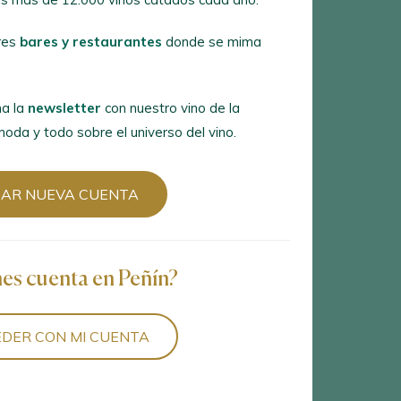
res
bares y restaurantes
donde se mima
a la
newsletter
con nuestro vino de la
oda y todo sobre el universo del vino.
8
vinos encontrados
EAR NUEVA CUENTA
nes cuenta en Peñín?
DER CON MI CUENTA