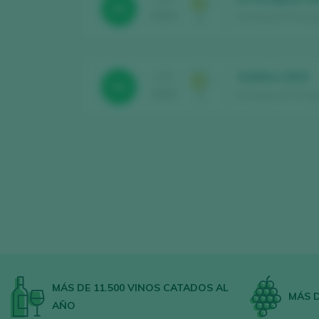
94
2024
Bodegas El Paragua
Astillero 2022
CATA
94
2024
Bodegas El Paragu
MÁS DE 11.500 VINOS CATADOS AL
MÁS D
AÑO