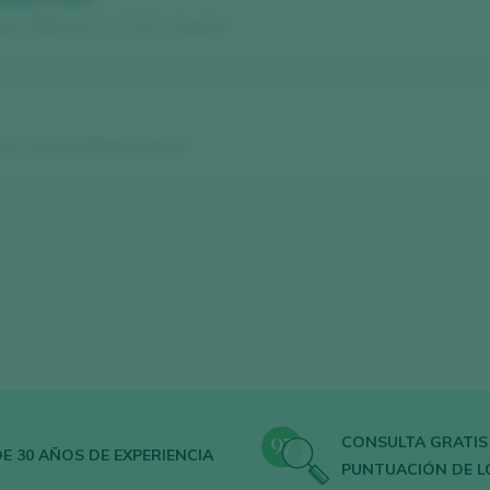
s / Ribeiro D.O. / D.O.P. / España
as / Vino de Mesa / España
CONSULTA GRATIS
E 30 AÑOS DE EXPERIENCIA
PUNTUACIÓN DE L