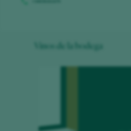
+34636161479
Vinos de la bodega