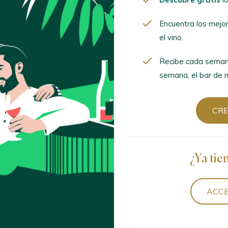
Encuentra los mejo
el vino.
Ordenar por
Recibe cada seman
semana, el bar de m
CR
022
s / Ribeiro D.O. / D.O.P. / España
¿Ya tie
as / Vino de Mesa / España
ACCE