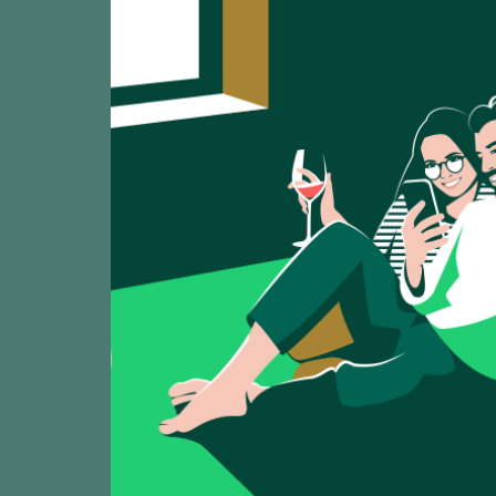
Mostrando:
8
La Sombrilla 2
CATA
96
2025
Bodegas El Paragua
Astillero 2023
CATA
92
2025
Bodegas El Paragu