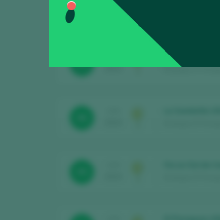
El Paraguas At
CATA
93
2025
Bodegas El Paragua
Fai un Sol de C
CATA
95
2025
Bodegas El Paragua
La Sombrilla 2
CATA
96
2024
Bodegas El Paragua
Fai un Sol de C
CATA
95
2024
Bodegas El Paragua
El Paraguas At
CATA