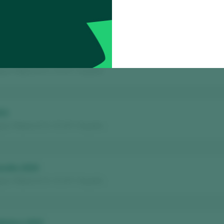
lántico 2023
s / Ribeiro D.O. / D.O.P. / España
arallo 2021
s / Ribeiro D.O. / D.O.P. / España
021
s / Ribeiro D.O. / D.O.P. / España
arallo 2020
s / Ribeiro D.O. / D.O.P. / España
lántico 2022