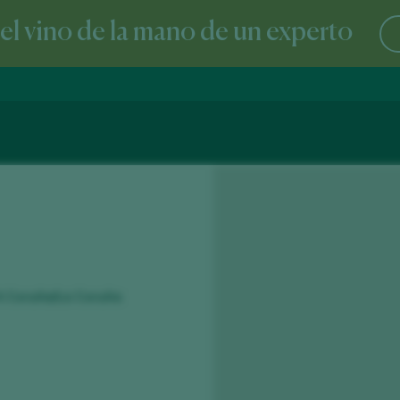
l vino de la mano de un experto
 A Coruña/La Coruña