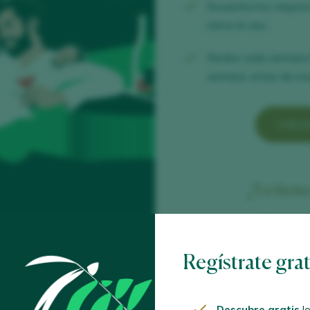
Encuentra los mejor
mima el vino.
Recibe cada semana
semana, el bar de mod
CREA
¿Ya tien
ACCED
Regístrate gra
Descubre gratis
lo