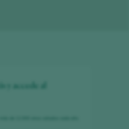
is y accede al
 más de 12.000 vinos catados cada año.