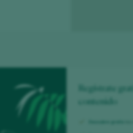
Regístrate grat
contenido
Descubre gratis
los