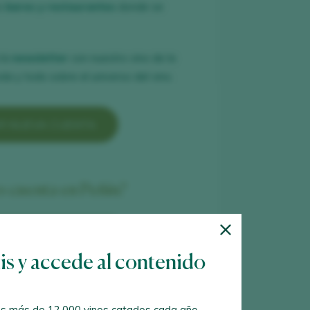
es
bares y restaurantes
donde se
 la
newsletter
con nuestro vino de la
a y todo sobre el universo del vino.
R NUEVA CUENTA
es cuenta en Peñín?
ER CON MI CUENTA
tis y accede al contenido
s más de 12.000 vinos catados cada año.