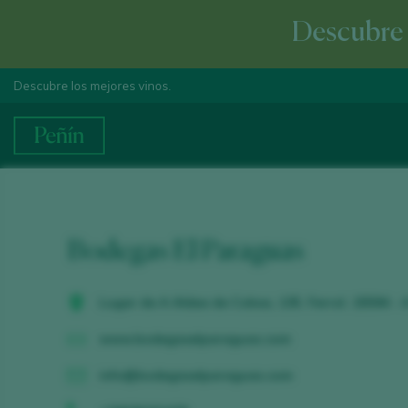
Descubre e
Descubre los mejores vinos.
Bodegas El Paraguas
Lugar de A Aldea de Cobas, 135. Ferrol. 15594 -
www.bodegaselparaguas.com
info@bodegaselparaguas.com