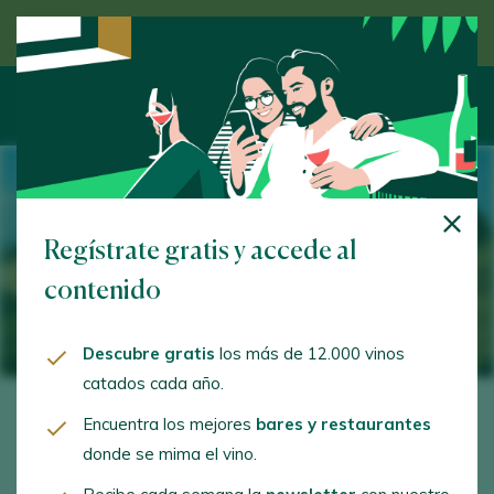
Descubre el vino de la mano de un experto
Regístrate gratis y accede al
contenido
Descubre gratis
los más de 12.000 vinos
catados cada año.
Encuentra los mejores
bares y restaurantes
donde se mima el vino.