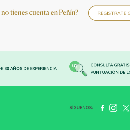
 no tienes cuenta en Peñín?
REGÍSTRATE 
CONSULTA GRATIS
E 30 AÑOS DE EXPERIENCIA
PUNTUACIÓN DE L
SÍGUENOS: