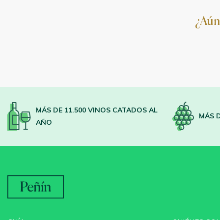
¿Aún
MÁS DE 11.500 VINOS CATADOS AL
MÁS D
AÑO