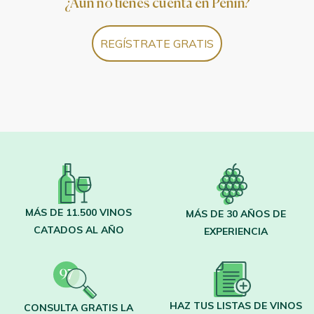
¿Aún no tienes cuenta en Peñín?
REGÍSTRATE GRATIS
MÁS DE 11.500 VINOS
MÁS DE 30 AÑOS DE
CATADOS AL AÑO
EXPERIENCIA
HAZ TUS LISTAS DE VINOS
CONSULTA GRATIS LA