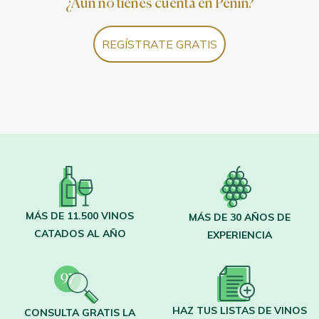
¿Aún no tienes cuenta en Peñín?
REGÍSTRATE GRATIS
MÁS DE 11.500 VINOS
MÁS DE 30 AÑOS DE
CATADOS AL AÑO
EXPERIENCIA
HAZ TUS LISTAS DE VINOS
CONSULTA GRATIS LA