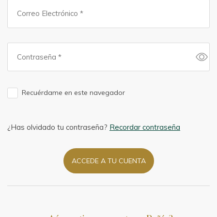
Recuérdame en este navegador
¿Has olvidado tu contraseña?
Recordar contraseña
ACCEDE A TU CUENTA