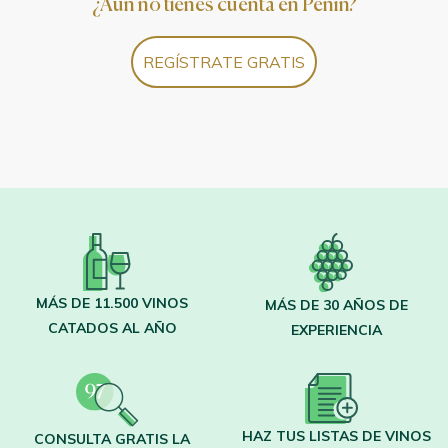
¿Aún no tienes cuenta en Peñín?
REGÍSTRATE GRATIS
MÁS DE 11.500 VINOS
MÁS DE 30 AÑOS DE
CATADOS AL AÑO
EXPERIENCIA
HAZ TUS LISTAS DE VINOS
CONSULTA GRATIS LA