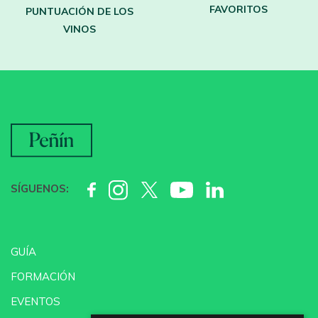
FAVORITOS
PUNTUACIÓN DE LOS
VINOS
SÍGUENOS:
GUÍA
FORMACIÓN
EVENTOS