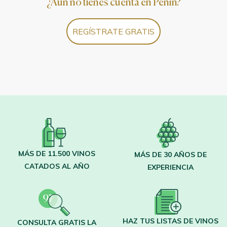
¿Aún no tienes cuenta en Peñín?
REGÍSTRATE GRATIS
MÁS DE 11.500 VINOS
MÁS DE 30 AÑOS DE
CATADOS AL AÑO
EXPERIENCIA
HAZ TUS LISTAS DE VINOS
CONSULTA GRATIS LA