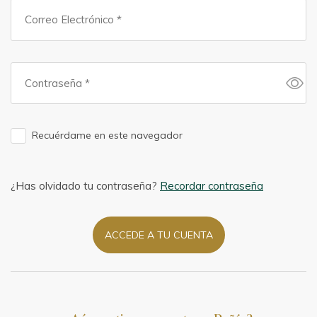
Recuérdame en este navegador
¿Has olvidado tu contraseña?
Recordar contraseña
ACCEDE A TU CUENTA