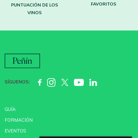
FAVORITOS
PUNTUACIÓN DE LOS
VINOS
SÍGUENOS:
GUÍA
FORMACIÓN
EVENTOS