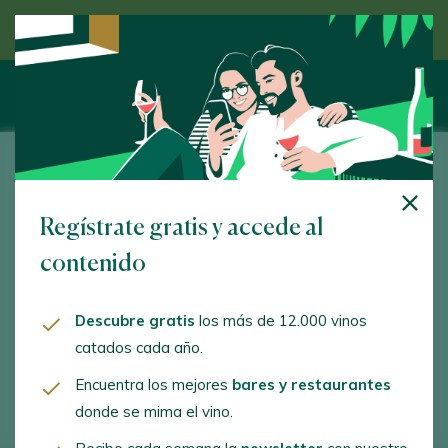
Descubre el vino de la mano de un experto
Bodega El Lomo
Regístrate gratis y accede al
Tegueste Santa Cruz de Tenerife 38280
contenido
www.bodegaellomo.com
oficina@bodegaellomo.com
Descubre gratis
los más de 12.000 vinos
catados cada año.
+34 922 545 254
Encuentra los mejores
bares y restaurantes
donde se mima el vino.