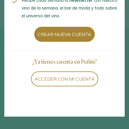
Recibe cada semana la
newsletter
con nuestro
vino de la semana, el bar de moda y todo sobre
el universo del vino.
CREAR NUEVA CUENTA
MÁS DE 11.500 VINOS
¿Ya tienes cuenta en Peñín?
MÁS DE 30 AÑOS DE
CATADOS AL AÑO
EXPERIENCIA
ACCEDER CON MI CUENTA
HAZ TUS LISTAS DE VINOS
CONSULTA GRATIS LA
FAVORITOS
PUNTUACIÓN DE LOS
VINOS