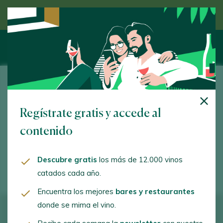
Descubre el vino de la mano de un experto
Bodega El Tesoro Soc. Coop.
Regístrate gratis y accede al
Camino Viñas, s/n. Brime de Urz. 49622 - Zamora
contenido
bodegaeltesoro@gmail.com
+34636982233
Descubre gratis
los más de 12.000 vinos
catados cada año.
Encuentra los mejores
bares y restaurantes
donde se mima el vino.