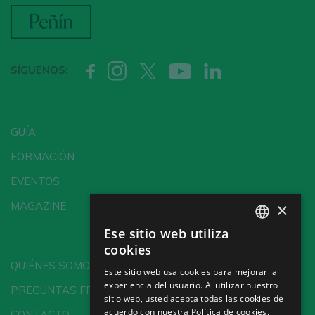
¿Ya tienes cuenta en Peñín?
SÍGUENOS:
ACCEDER CON MI CUENTA
GUÍA
FORMACIÓN
EVENTOS
×
MAGAZINE
Ese sitio web utiliza
SPANISH
cookies
ENGLISH
QUIÉNES SOMOS
Este sitio web usa cookies para mejorar la
experiencia del usuario. Al utilizar nuestro
GERMAN
PREGUNTAS FRECUENTES
sitio web, usted acepta todas las cookies de
CH
acuerdo con nuestra Política de cookies.
CONTACTO