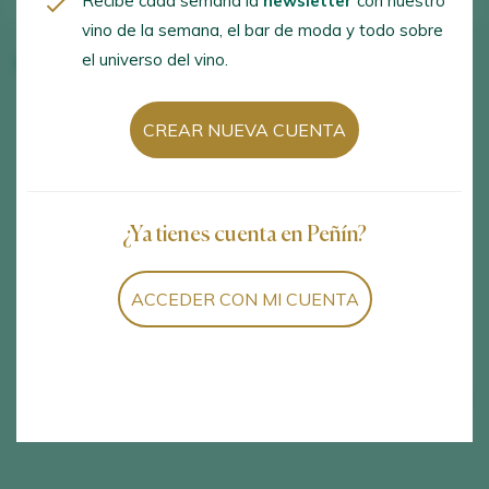
Recibe cada semana la
newsletter
con nuestro
vino de la semana, el bar de moda y todo sobre
el universo del vino.
Vinos de la bodega
CREAR NUEVA CUENTA
¿Ya tienes cuenta en Peñín?
ACCEDER CON MI CUENTA
Mostrando:
0
0
vinos encontrados