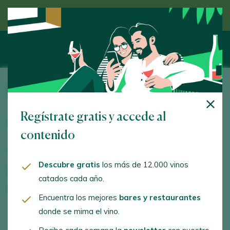
Descubre el vino de la mano de un experto
Bodega La Quinta
Regístrate gratis y accede al
Castillo de Aledo, 47, Esc 5 Bajo A. Molina de Segura.
30506 - Murcia
contenido
www.bodegalaquinta.com
Descubre gratis
los más de 12.000 vinos
info@bodegalaquinta.com
catados cada año.
+34661662880
Encuentra los mejores
bares y restaurantes
donde se mima el vino.