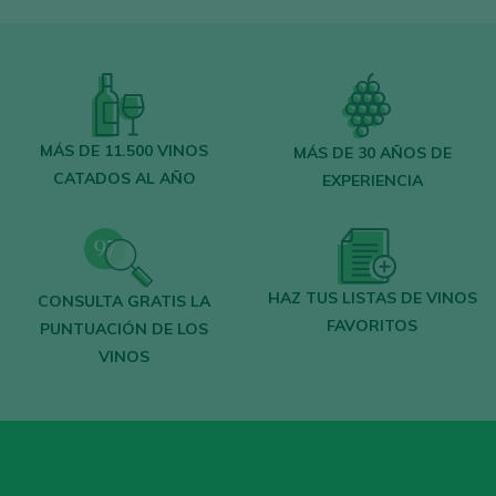
Regístrate gratis y accede al
contenido
MÁS DE 11.500 VINOS
MÁS DE 30 AÑOS DE
CATADOS AL AÑO
EXPERIENCIA
Descubre gratis
los más de 12.000 vinos
catados cada año.
Encuentra los mejores
bares y
restaurantes
donde se mima el vino.
HAZ TUS LISTAS DE VINOS
CONSULTA GRATIS LA
FAVORITOS
Recibe cada semana la
newsletter
con
PUNTUACIÓN DE LOS
VINOS
nuestro vino de la semana, el bar de moda
y todo sobre el universo del vino.
CREAR NUEVA CUENTA