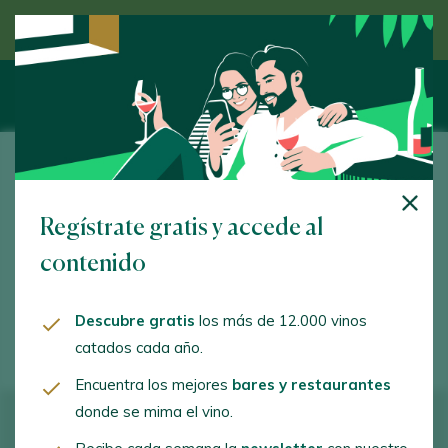
Descubre el vino de la mano de un experto
Bodega Los Villalones
Regístrate gratis y accede al
Médico Luis Peralta, 2. Ronda. 29400 - Málaga
contenido
isidoro@sierrahidalga.com
+34628698870
Descubre gratis
los más de 12.000 vinos
catados cada año.
Encuentra los mejores
bares y restaurantes
donde se mima el vino.