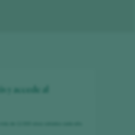
is y accede al
 más de 12.000 vinos catados cada año.