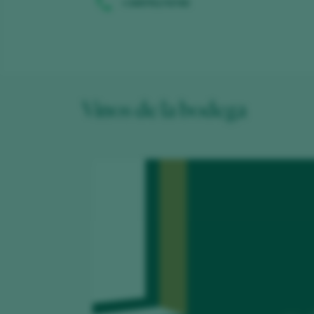
+34976174740
Vinos de la bodega