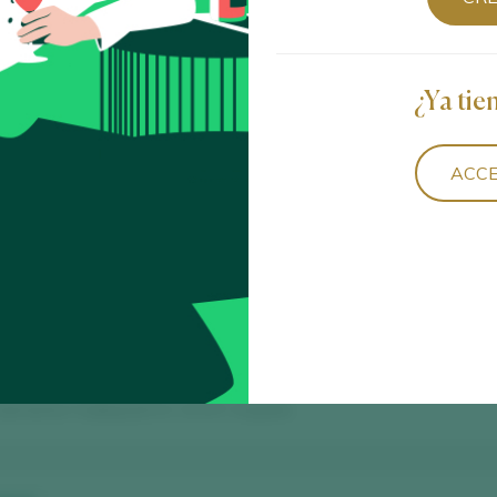
Ordenar por
¿Ya tie
ACCE
nacha / Calatayud D.O. / D.O.P. / España
nacha / Calatayud D.O. / D.O.P. / España