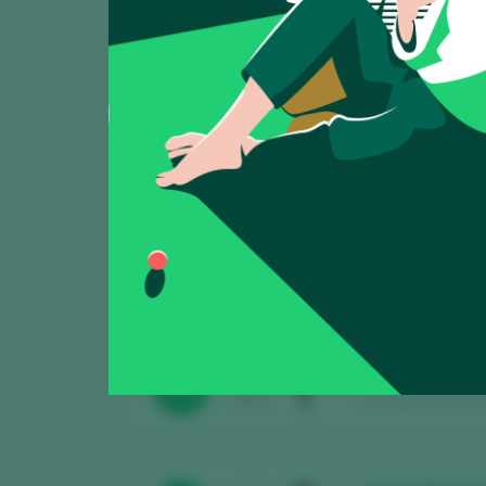
Mostrando:
4
Lamin 2020
CATA
91
2025
Bodega Sommos Gar
Alquéz 2021
CATA
91
2025
Bodega Sommos Gar