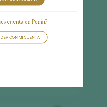
nes cuenta en Peñín?
DER CON MI CUENTA
4
vinos encontrados