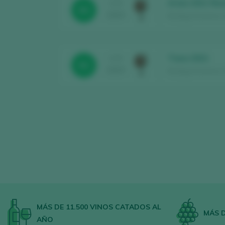
Araia 2021 Res
CATA
93
2025
Bodega Sommos Gar
Tiaso 2021
CATA
92
2025
Bodega Sommos Gar
MÁS DE 11.500 VINOS CATADOS AL
MÁS D
AÑO