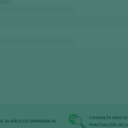
erva
nacha / Calatayud D.O. / D.O.P. / España
nacha / Calatayud D.O. / D.O.P. / España
CONSULTA GRATIS
E 30 AÑOS DE EXPERIENCIA
PUNTUACIÓN DE L