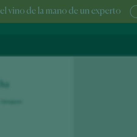
l vino de la mano de un experto
ha
 - Zaragoza