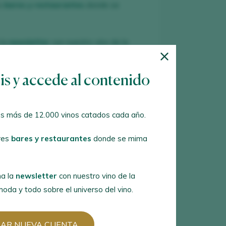
es
bares y restaurantes
donde se
 la
newsletter
con nuestro vino de la
a y todo sobre el universo del vino.
tis y accede al contenido
R NUEVA CUENTA
s más de 12.000 vinos catados cada año.
es cuenta en Peñín?
res
bares y restaurantes
donde se mima
ER CON MI CUENTA
a la
newsletter
con nuestro vino de la
oda y todo sobre el universo del vino.
EAR NUEVA CUENTA