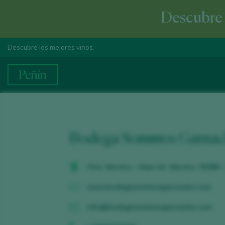
Descubre e
Descubre los mejores vinos.
Bodega Sommos Garnac
Ctra. Murero – Atea s/n. Murero. 50366
www.bodegasommosgarnacha.com
info@bodegasommosgarnacha.com