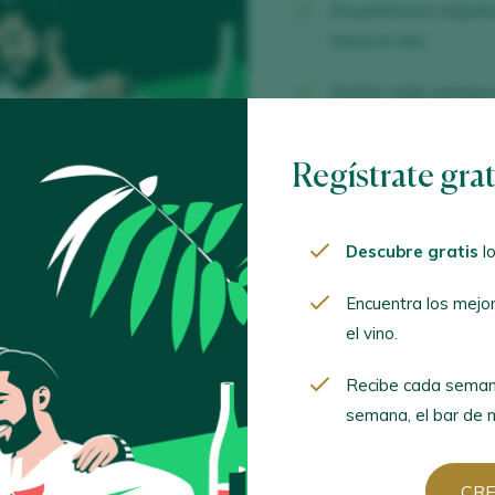
Encuentra los mejor
mima el vino.
Recibe cada semana
semana, el bar de mod
Regístrate gra
CREA
Descubre gratis
lo
¿Ya tien
Encuentra los mejo
el vino.
ACCED
Recibe cada seman
semana, el bar de m
CR