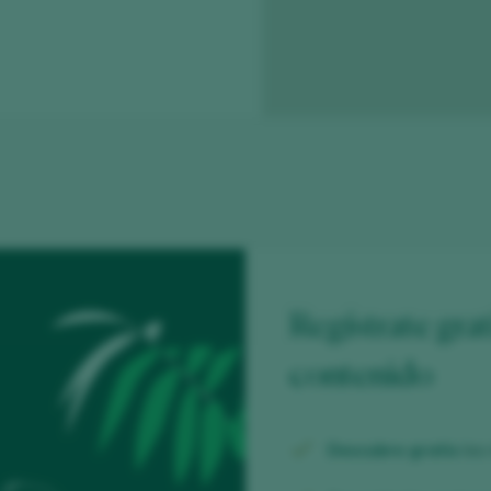
Regístrate grat
contenido
Descubre gratis
los