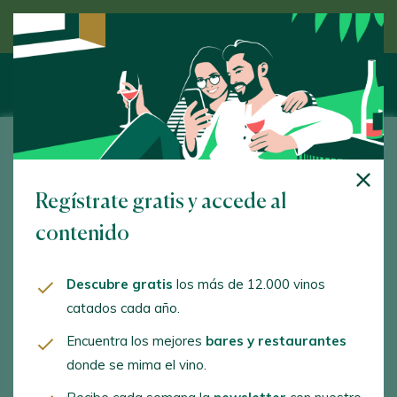
Descubre el vino de la mano de un experto
Bodega Vetas
Regístrate gratis y accede al
Cº Nador Finca El Baco. Arriate. 29350 - Málaga
contenido
www.bodegavetas.com
info@bodegavetas.com
Descubre gratis
los más de 12.000 vinos
catados cada año.
+34647177620
Encuentra los mejores
bares y restaurantes
donde se mima el vino.