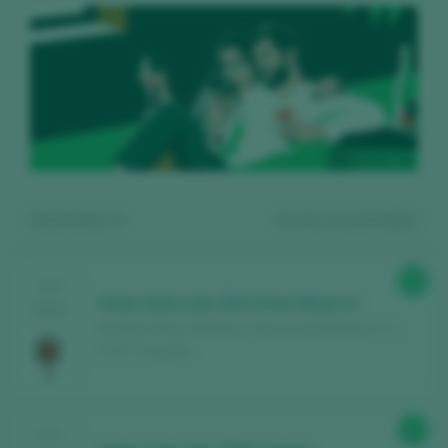
Mostrando:
4
4
vinos encontrados
90
CATA
Vetas Selección 2013 Gran Reserva
2024
Bodega Vetas / Málaga y Sierras de Málaga D.O. /
D.O.P. / España
Regístrate gratis y accede al
87
CATA
contenido