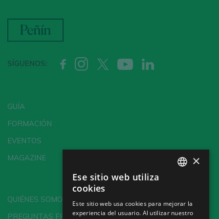
SÍGUENOS:
GUÍA
FORMACIÓN
EVENTOS
×
MAGAZINE
Ese sitio web utiliza
SPANISH
cookies
ENGLISH
QUIÉNES SOMOS
Este sitio web usa cookies para mejorar la
experiencia del usuario. Al utilizar nuestro
GERMAN
PREGUNTAS FRECUENTES