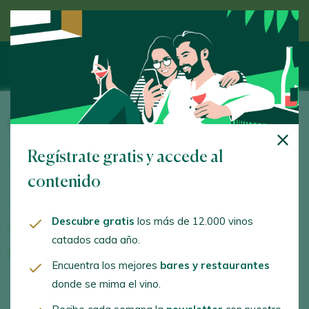
Descubre el vino de la mano de un experto
Bodegas Alabanza
Regístrate gratis y accede al
Avda. de Cameros, 27 Pol. Sequero . Agoncillo. 26150 -
La Rioja
contenido
www.bodegasalabanza.com
Descubre gratis
los más de 12.000 vinos
bodegasalabanza@bodegasalabanza.com
catados cada año.
+34941437051
Encuentra los mejores
bares y restaurantes
donde se mima el vino.