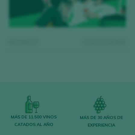
Mostrando:
0
0
vinos encontrados
Regístrate gratis y accede al
contenido
MÁS DE 11.500 VINOS
MÁS DE 30 AÑOS DE
CATADOS AL AÑO
EXPERIENCIA
Descubre gratis
los más de 12.000 vinos
catados cada año.