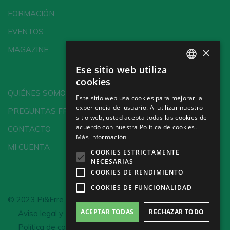
FORMACIÓN
EVENTOS
×
MAGAZINE
Ese sitio web utiliza
SPANISH
cookies
ENGLISH
QUIÉNES SOMOS
Este sitio web usa cookies para mejorar la
experiencia del usuario. Al utilizar nuestro
GERMAN
PREGUNTAS FRECUENTES
sitio web, usted acepta todas las cookies de
CH
acuerdo con nuestra Política de cookies.
CONTACTO
Más información
MI CUENTA
COOKIES ESTRICTAMENTE
NECESARIAS
COOKIES DE RENDIMIENTO
COOKIES DE FUNCIONALIDAD
© 2023 Pi&Erre Comunicación Integral S.L.
ACEPTAR TODAS
RECHAZAR TODO
Aviso legal y Política de privacidad
Política de cookies
Configurar cookies