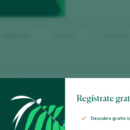
Ordenar por
Blanca 2024
ja D.O. Ca. / D.O.P. / España
Regístrate gra
Rosé 2024
Descubre gratis
lo
ja D.O. Ca. / D.O.P. / España