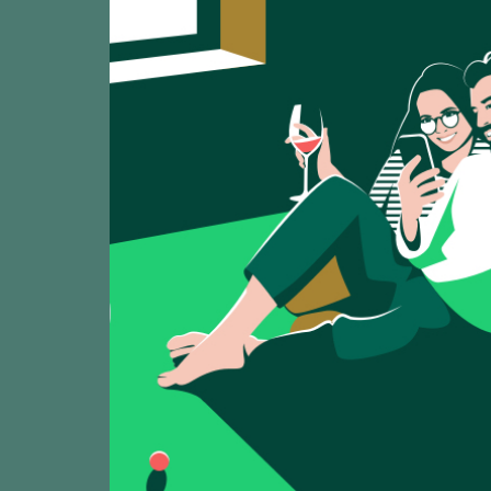
Izadi La Gran
CATA
94
2025
Bodegas Izadi / Rio
Izadi Larrosa 
CATA
91
2025
Bodegas Izadi / Rio
Izadi Selección
CATA
92
2025
Bodegas Izadi / Rio
Izadi 2022 Cri
CATA
93
2025
Bodegas Izadi / Rio