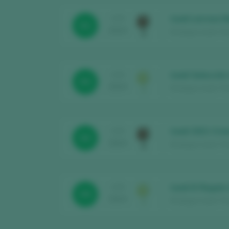
Izadi Larrosa 
CATA
91
2024
Bodegas Izadi / Rio
Izadi Selección
CATA
93
2024
Bodegas Izadi / Rio
Izadi 2021 Cri
CATA
93
2024
Bodegas Izadi / Rio
Izadi El Regalo
CATA
95
2024
Bodegas Izadi / Rio