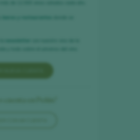
 más de 12.000 vinos catados cada año.
es
bares y restaurantes
donde se
 la
newsletter
con nuestro vino de la
a y todo sobre el universo del vino.
R NUEVA CUENTA
es cuenta en Peñín?
ER CON MI CUENTA