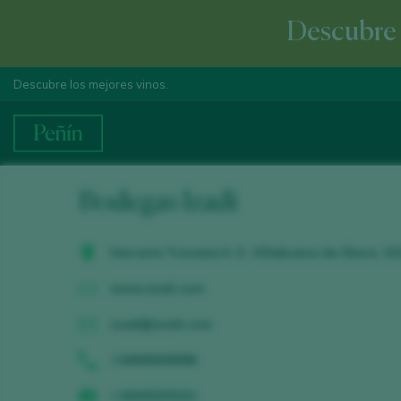
Descubre e
Descubre los mejores vinos.
Bodegas Izadi
Herrería Travesía II, 5. Villabuena de Álava. 0
www.izadi.com
izadi@izadi.com
+34945609086
+34945609261