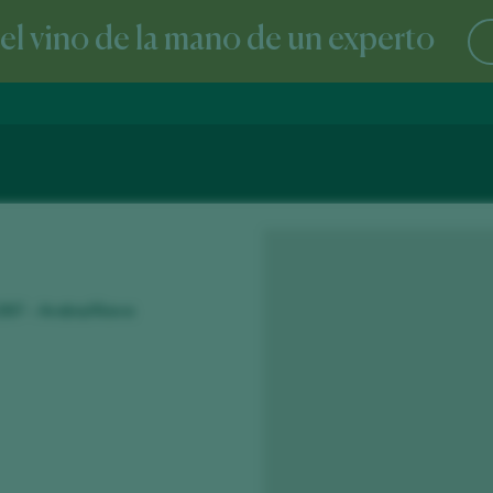
l vino de la mano de un experto
1307 - Araba/Álava