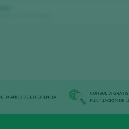
 2022
ja D.O. Ca. / D.O.P. / España
CONSULTA GRATIS
E 30 AÑOS DE EXPERIENCIA
PUNTUACIÓN DE L