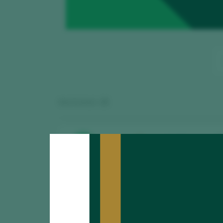
Mostrando:
15
Izadi Larrosa 
CATA
92
2025
Bodegas Izadi / Rio
Izadi Larrosa 
CATA
91
2025
Bodegas Izadi / Rio