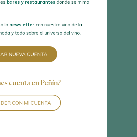
res
bares y restaurantes
donde se mima
a la
newsletter
con nuestro vino de la
oda y todo sobre el universo del vino.
EAR NUEVA CUENTA
nes cuenta en Peñín?
DER CON MI CUENTA