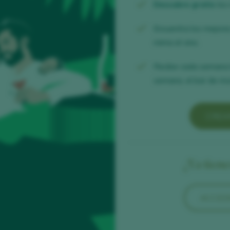
Descubre gratis
los
Encuentra los mejor
mima el vino.
Recibe cada semana
semana, el bar de mod
CREA
¿Ya tien
ACCED