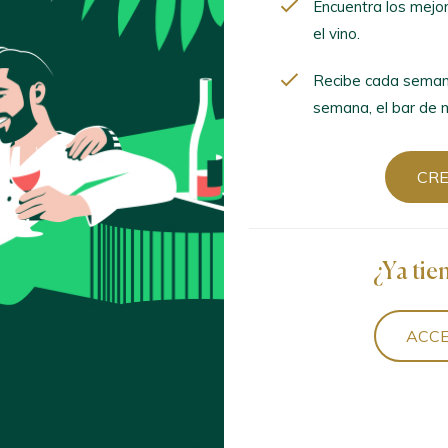
Encuentra los mejo
el vino.
 Rosa Magnum 2024
ja D.O. Ca. / D.O.P. / España
Recibe cada seman
semana, el bar de m
Negra 2022
CR
ja D.O. Ca. / D.O.P. / España
¿Ya tie
 2024
ja D.O. Ca. / D.O.P. / España
ACCE
anza
ja D.O. Ca. / D.O.P. / España