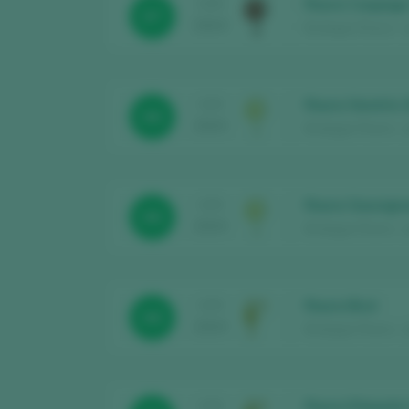
Roura Coupage
CATA
87
2024
Bodegas Roura – Ju
Roura Xarel.lo 
CATA
86
2024
Bodegas Roura – Ju
Roura Sauvigno
CATA
86
2024
Bodegas Roura – Ju
Roura Brut
CATA
88
2024
Bodegas Roura – Ju
Roura Etiqueta
CATA