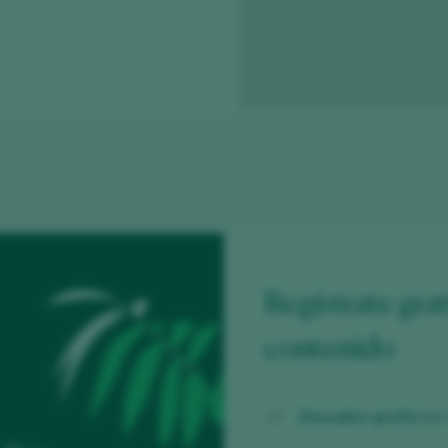
Regístrate grat
contenido
Descubre gratis
los