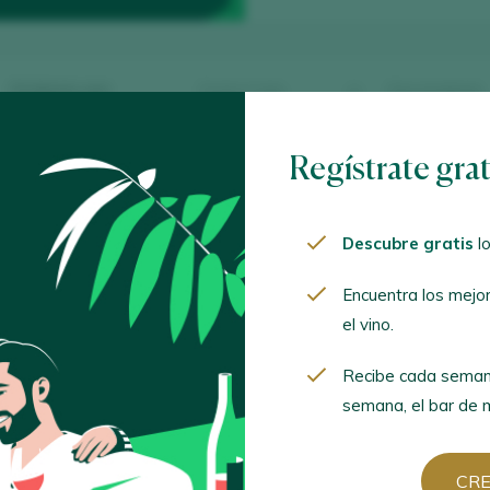
Ordenar por
Regístrate gra
Descubre gratis
lo
023
an Antonio Perez Roura / Alella D.O. / D.O.P. / España
Encuentra los mejo
el vino.
Recibe cada seman
n Blanc 2024
semana, el bar de m
an Antonio Perez Roura / Alella D.O. / D.O.P. / España
CR