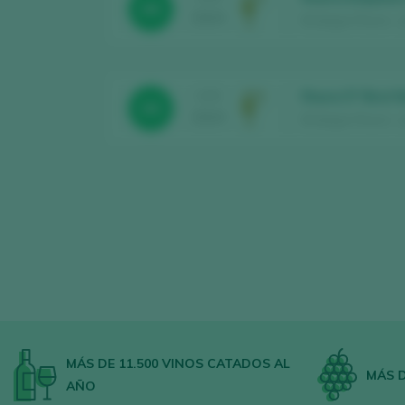
88
2024
Bodegas Roura – Ju
Roura 5* Brut 
CATA
88
2024
Bodegas Roura – Ju
MÁS DE 11.500 VINOS CATADOS AL
MÁS D
AÑO