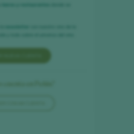
es
bares y restaurantes
donde se
 la
newsletter
con nuestro vino de la
a y todo sobre el universo del vino.
R NUEVA CUENTA
es cuenta en Peñín?
ER CON MI CUENTA