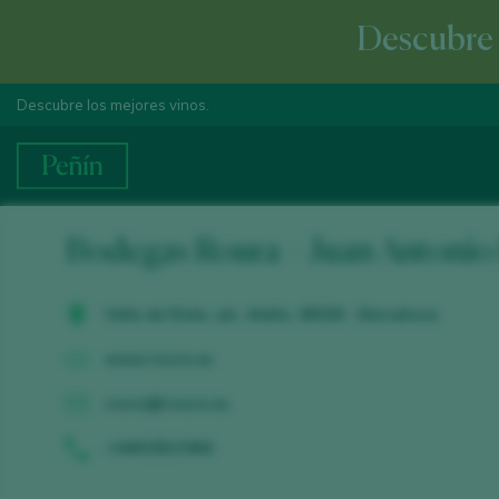
Descubre e
Descubre los mejores vinos.
Bodegas Roura – Juan Antonio
Valls de Rials, s/n. Alella. 08328 - Barcelona
www.roura.es
roura@roura.es
+34933527456