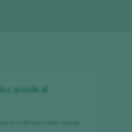
is y accede al
 más de 12.000 vinos catados cada año.