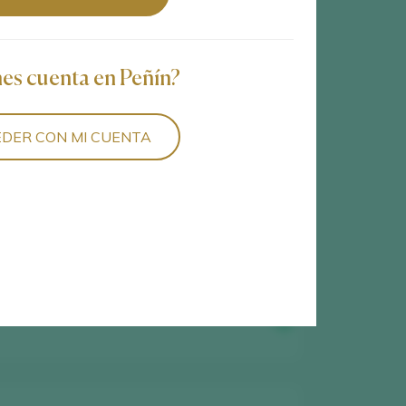
nes cuenta en Peñín?
DER CON MI CUENTA