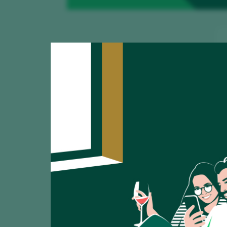
Mostrando:
12
Roura Merlot 2
CATA
84
2025
Bodegas Roura – Ju
Roura Sauvigno
CATA
86
2025
Bodegas Roura – Ju