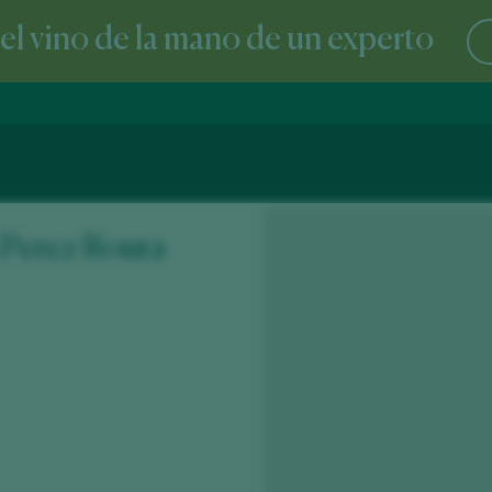
l vino de la mano de un experto
 Perez Roura