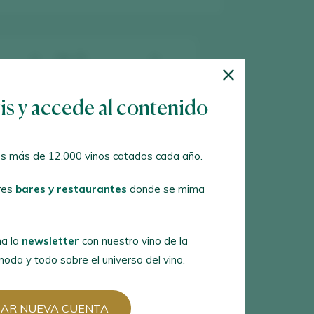
tis y accede al contenido
12
vinos encontrados
s más de 12.000 vinos catados cada año.
res
bares y restaurantes
donde se mima
a la
newsletter
con nuestro vino de la
oda y todo sobre el universo del vino.
EAR NUEVA CUENTA