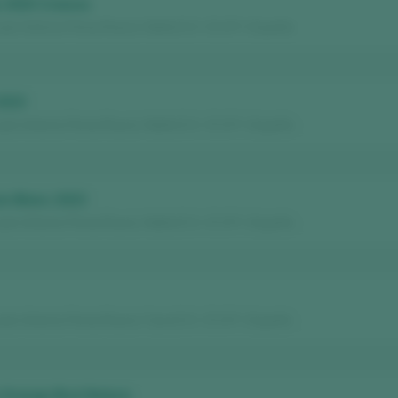
 2020 Crianza
an Antonio Perez Roura / Alella D.O. / D.O.P. / España
2023
an Antonio Perez Roura / Alella D.O. / D.O.P. / España
n Blanc 2023
an Antonio Perez Roura / Alella D.O. / D.O.P. / España
an Antonio Perez Roura / Cava D.O. / D.O.P. / España
 Orange Brut Nature