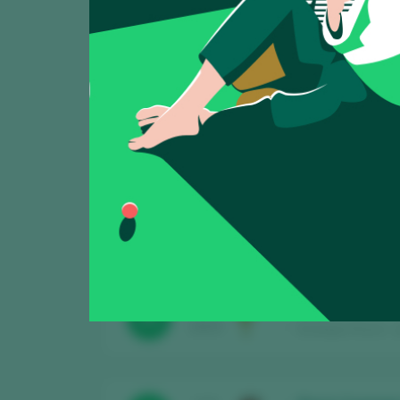
Roura Xarel.lo 
CATA
86
2025
Bodegas Roura – Ju
Roura Brut
CATA
88
2025
Bodegas Roura – Ju
Roura Etiqueta 
CATA
88
2025
Bodegas Roura – Ju
Roura 5* Brut 
CATA
89
2025
Bodegas Roura – Ju