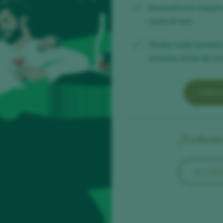
Encuentra los mejor
mima el vino.
Recibe cada semana
semana, el bar de mod
CREA
¿Ya tien
ACCED