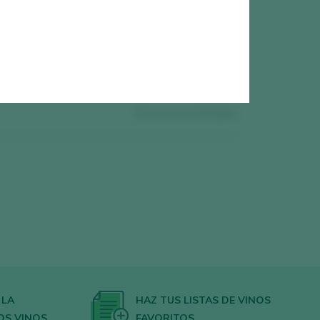
0
vinos encontrados
 LA
HAZ TUS LISTAS DE VINOS
OS VINOS
FAVORITOS