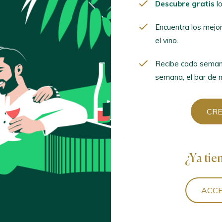
Descubre gratis
lo
Encuentra los mejor
mima el vino.
Encuentra los mejo
el vino.
Recibe cada semana
semana, el bar de mod
Recibe cada seman
semana, el bar de m
CREA
CR
¿Ya tien
¿Ya tie
ACCED
ACCE