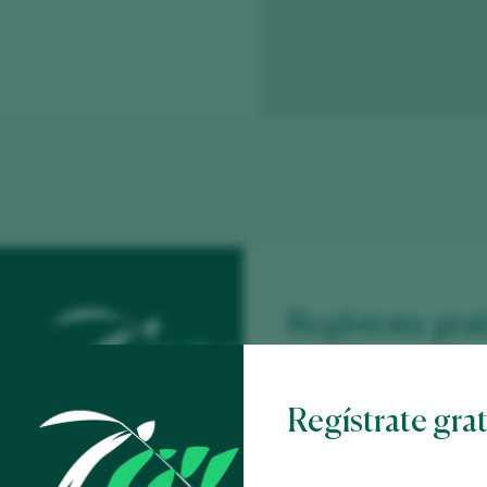
Regístrate grat
contenido
Regístrate gra
Descubre gratis
los