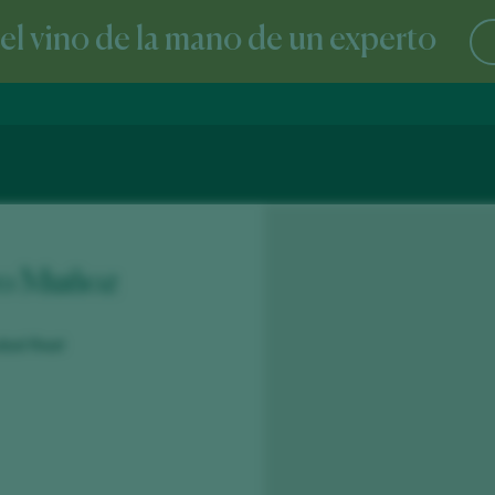
l vino de la mano de un experto
ro Muñoz
udad Real