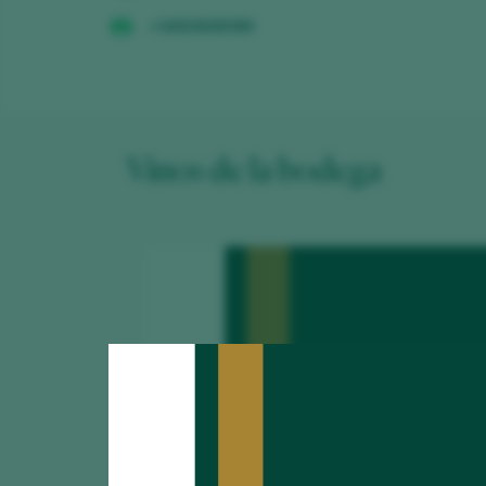
+34926568380
Vinos de la bodega