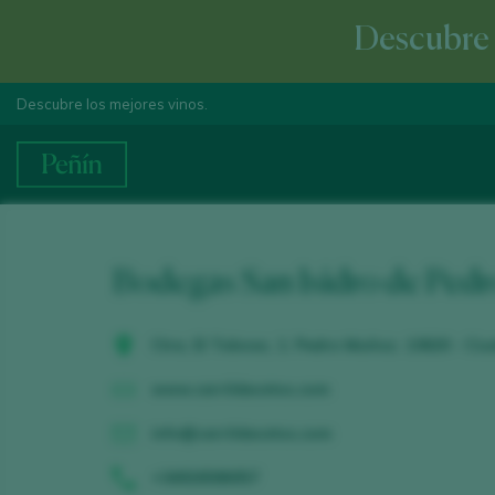
Descubre e
Descubre los mejores vinos.
Bodegas San Isidro de Ped
Ctra, El Toboso, 1. Pedro Muñoz. 13620 - Ci
www.carrildecotos.com
info@carrildecotos.com
+34926586057