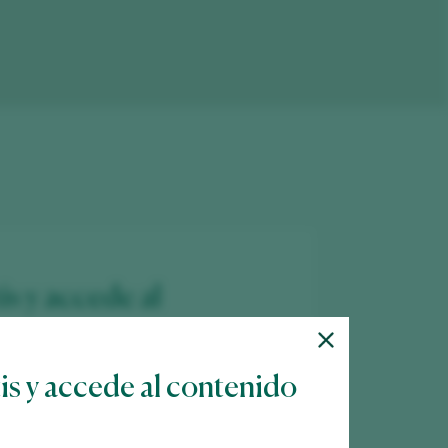
is y accede al
tis y accede al contenido
 más de 12.000 vinos catados cada año.