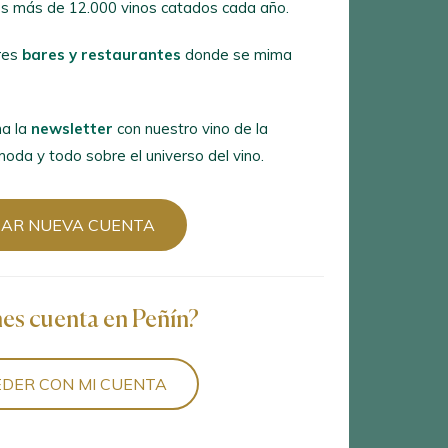
s más de 12.000 vinos catados cada año.
es
bares y restaurantes
donde se
res
bares y restaurantes
donde se mima
 la
newsletter
con nuestro vino de la
a y todo sobre el universo del vino.
a la
newsletter
con nuestro vino de la
oda y todo sobre el universo del vino.
R NUEVA CUENTA
EAR NUEVA CUENTA
es cuenta en Peñín?
nes cuenta en Peñín?
ER CON MI CUENTA
DER CON MI CUENTA