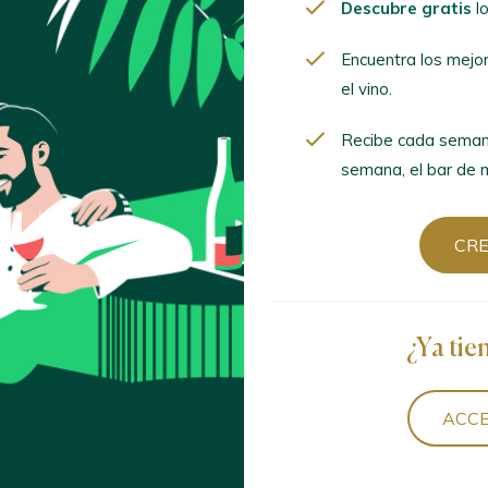
Descubre gratis
lo
Encuentra los mejor
mima el vino.
Encuentra los mejo
el vino.
Recibe cada semana
semana, el bar de mod
Recibe cada seman
semana, el bar de m
CREA
CR
¿Ya tien
¿Ya tie
ACCED
ACCE