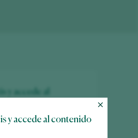
is y accede al
tis y accede al contenido
 más de 12.000 vinos catados cada año.