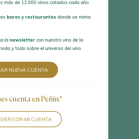
s más de 12.000 vinos catados cada año.
es
bares y restaurantes
donde se
res
bares y restaurantes
donde se mima
 la
newsletter
con nuestro vino de la
a y todo sobre el universo del vino.
a la
newsletter
con nuestro vino de la
oda y todo sobre el universo del vino.
R NUEVA CUENTA
EAR NUEVA CUENTA
es cuenta en Peñín?
nes cuenta en Peñín?
ER CON MI CUENTA
DER CON MI CUENTA