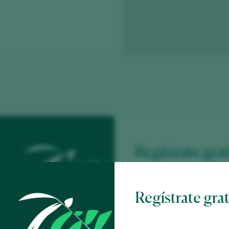
Regístrate grat
contenido
Regístrate gra
Descubre gratis
los