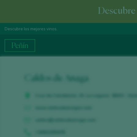
Descubre e
Descubre los mejores vinos.
Caldos de Anaga
Cruz de Candelaria, 20. La Laguna. 38203 - San
www.caldosdeanagas.com
caldos@caldosdeanaga.com
+34922255478