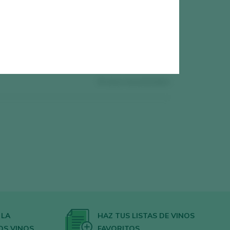
0
vinos encontrados
 LA
HAZ TUS LISTAS DE VINOS
OS VINOS
FAVORITOS