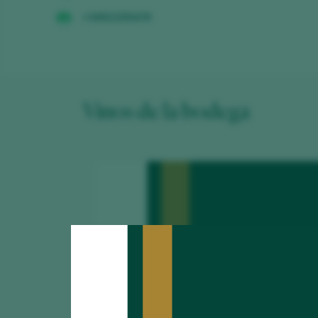
+34922255478
Vinos de la bodega