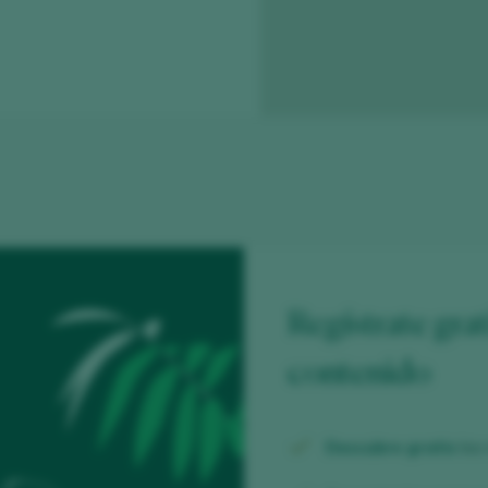
Regístrate grat
contenido
Descubre gratis
los