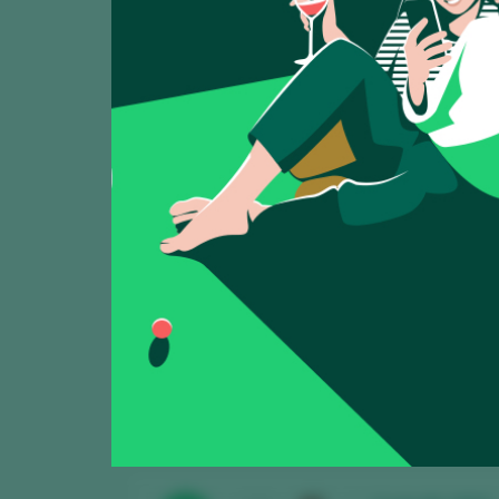
Mostrando:
5
Castrofiz 2022 
CATA
91
2025
Castrofiz / Ribeira
Castrofiz Tradi
CATA
92
2025
Castrofiz / Ribeira