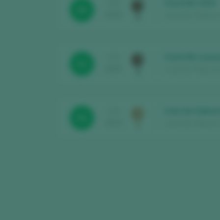
Castrofiz 2023
CATA
90
2025
Castrofiz / Ribeira
Castrofiz Lous
CATA
91
2025
Castrofiz / Ribeira
Coto da Sobrei
CATA
84
2025
Castrofiz / Ribeira