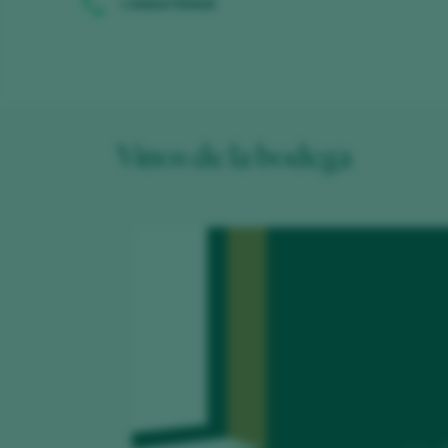
+34664790668
Vinos de la bodega