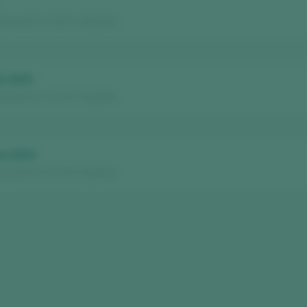
 Sacra D.O. / D.O.P. / España
as 2023
 Sacra D.O. / D.O.P. / España
ra 2024
 Sacra D.O. / D.O.P. / España