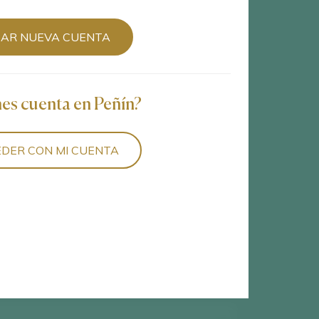
EAR NUEVA CUENTA
nes cuenta en Peñín?
5
vinos encontrados
DER CON MI CUENTA