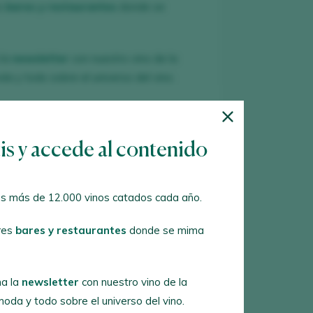
es
bares y restaurantes
donde se
 la
newsletter
con nuestro vino de la
a y todo sobre el universo del vino.
R NUEVA CUENTA
tis y accede al contenido
es cuenta en Peñín?
s más de 12.000 vinos catados cada año.
res
bares y restaurantes
donde se mima
ER CON MI CUENTA
a la
newsletter
con nuestro vino de la
oda y todo sobre el universo del vino.