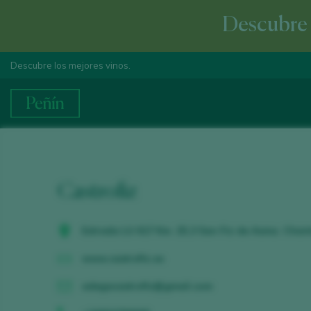
Descubre e
Descubre los mejores vinos.
Castrofiz
Estrada LU 617 Km. 25,3 San Fiz de Asma. Chan
www.castrofiz.es
adegacastrofiz@gmail.com