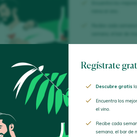
Encuentra los mejor
mima el vino.
Recibe cada semana
semana, el bar de mod
CREA
Regístrate gra
¿Ya tien
Descubre gratis
lo
Encuentra los mejo
ACCED
el vino.
Recibe cada seman
semana, el bar de m