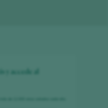
is y accede al
 más de 12.000 vinos catados cada año.