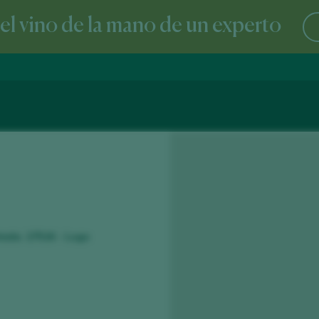
l vino de la mano de un experto
tada. 27516 - Lugo