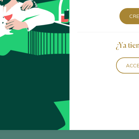
CR
Ordenar por
¿Ya tie
ACCE
Barrica
 Sacra D.O. / D.O.P. / España
ción 2022 Roble
 Sacra D.O. / D.O.P. / España