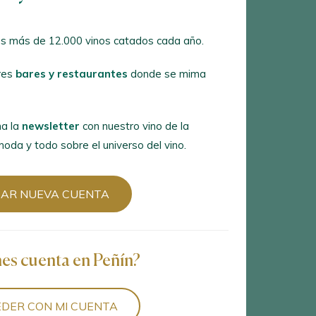
s más de 12.000 vinos catados cada año.
res
bares y restaurantes
donde se mima
9
vinos encontrados
a la
newsletter
con nuestro vino de la
oda y todo sobre el universo del vino.
EAR NUEVA CUENTA
nes cuenta en Peñín?
DER CON MI CUENTA