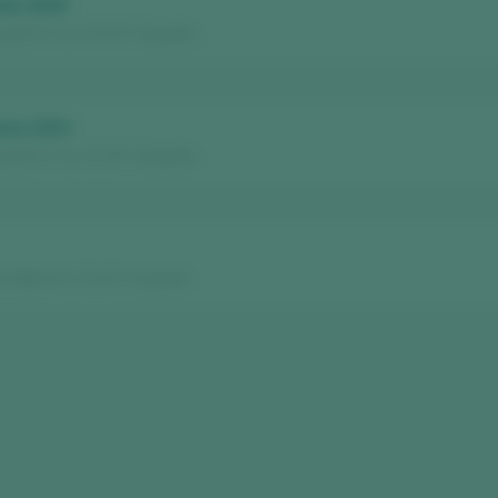
xa 2020
rat D.O. Ca. / D.O.P. / España
ena 2021
rat D.O. Ca. / D.O.P. / España
a Alta D.O. / D.O.P. / España