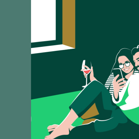
Mostrando:
9
Camí de la Min
CATA
91
2025
Clos Pachem / Prio
Planassos Vi d
CATA
93
2025
Clos Pachem / Prio