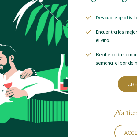
Descubre gratis
lo
Ordenar por
Encuentra los mejo
el vino.
Recibe cada seman
semana, el bar de m
a 2020
rat D.O. Ca. / D.O.P. / España
CR
e Paratge Gratallops 2020
¿Ya tie
rat D.O. Ca. / D.O.P. / España
ACCE