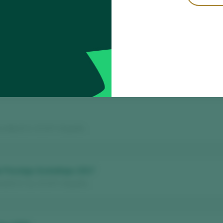
xa 2021
rat D.O. Ca. / D.O.P. / España
ena 2022
rat D.O. Ca. / D.O.P. / España
a Alta D.O. / D.O.P. / España
e Paratge Gratallops 2017
rat D.O. Ca. / D.O.P. / España