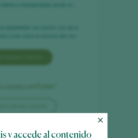
es
bares y restaurantes
donde se
 la
newsletter
con nuestro vino de la
a y todo sobre el universo del vino.
R NUEVA CUENTA
es cuenta en Peñín?
ER CON MI CUENTA
tis y accede al contenido