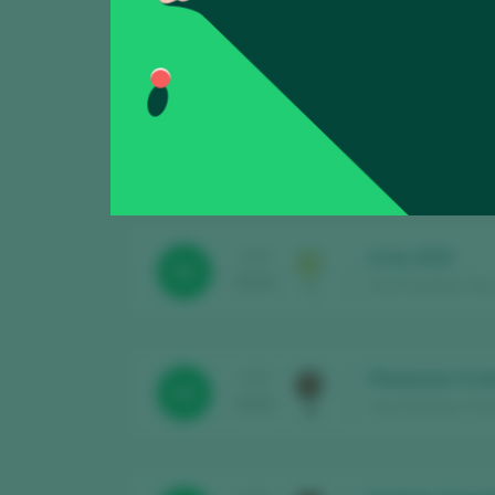
Pachem Garnat
CATA
93
2025
Clos Pachem / Prio
Pachem Cariny
CATA
91
2025
Clos Pachem / Prio
Licos 2022
CATA
92
2025
Clos Pachem / Terr
Planassos Vi d
CATA
92
2025
Clos Pachem / Prio