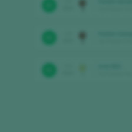
Pachem Garnat
CATA
92
2024
Clos Pachem / Prio
Pachem Cariny
CATA
93
2024
Clos Pachem / Prio
Licos 2021
CATA
91
2024
Clos Pachem / Terr