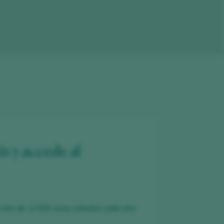
is y accede al
 más de 12.000 vinos catados cada año.