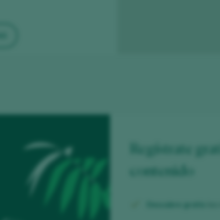
AS
Regístrate grat
contenido
Descubre gratis
los