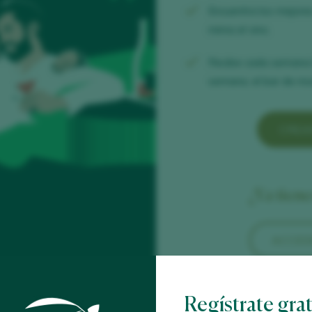
Encuentra los mejor
mima el vino.
Recibe cada semana
semana, el bar de mod
CREA
¿Ya tien
ACCED
Regístrate gra