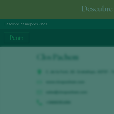
Descubre e
Descubre los mejores vinos.
Clos Pachem
C. de la Font, 1D. Gratallops. 43737 -
www.clospachem.com
sales@clospachem.com
+34660351494