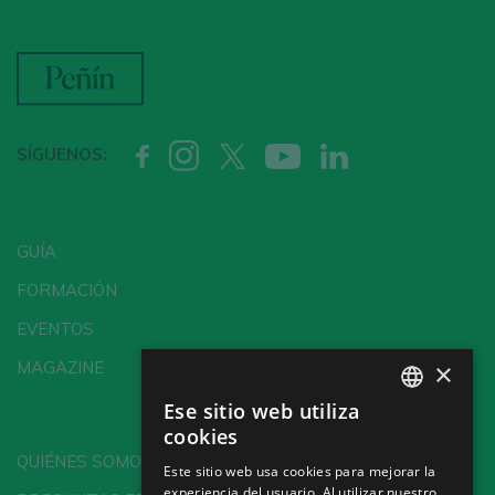
SÍGUENOS:
GUÍA
FORMACIÓN
EVENTOS
×
MAGAZINE
Ese sitio web utiliza
SPANISH
cookies
ENGLISH
QUIÉNES SOMOS
Este sitio web usa cookies para mejorar la
experiencia del usuario. Al utilizar nuestro
GERMAN