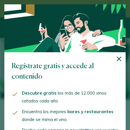
Descubre el vino de la mano de un experto
De vinos con... Leo Harlem
Regístrate gratis y accede al
contenido
3 September 2021
Descubre gratis
los más de 12.000 vinos
catados cada año.
Encuentra los mejores
bares y restaurantes
donde se mima el vino.
Los clásicos nunca fallan, ¿tu vino de confianza?