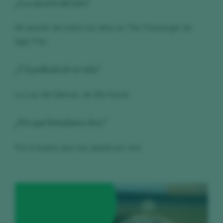
¿La canción del año?
Mi canción de todos los años es The Passenger de
Iggy Pop.
¿Y la película de tu vida?
La Ley del Silencio, de Elia Kazan.
¿Por qué brindamos hoy?
Por lo bueno que nos queda por vivir.