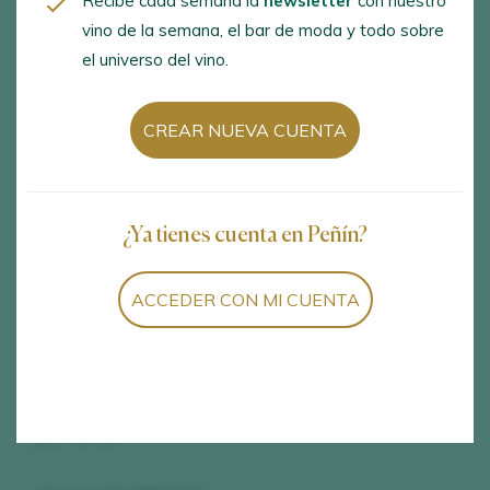
Recibe cada semana la
newsletter
con nuestro
vino de la semana, el bar de moda y todo sobre
Valduero Una Cepa
de Bodegas y Viñedos Valduero.
el universo del vino.
Una tapa (o plato) que te represente…
CREAR NUEVA CUENTA
Los Callos Madrileños.
Aquí somos muy de bares, ¿el bar de tu vida?
¿Ya tienes cuenta en Peñín?
El Harlem de Valladolid donde trabajé.
ACCEDER CON MI CUENTA
¿Con quién sería tu sueño tomarte una copa? Nos
sirve vivo o muerto…
Julio Camba.