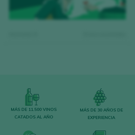
Mostrando:
0
0
vinos encontrados
Regístrate gratis y accede al
contenido
MÁS DE 11.500 VINOS
MÁS DE 30 AÑOS DE
CATADOS AL AÑO
EXPERIENCIA
Descubre gratis
los más de 12.000 vinos
catados cada año.