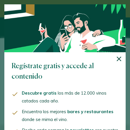
Descubre el vino de la mano de un experto
Dominio de Antargu
Regístrate gratis y accede al
Ronda de Atocha, 16. Madrid. 28012 - Madrid
contenido
www.dominiodeantargu.es
dominiodeantargu@gmail.com
Descubre gratis
los más de 12.000 vinos
catados cada año.
+34915275244
Encuentra los mejores
bares y restaurantes
donde se mima el vino.