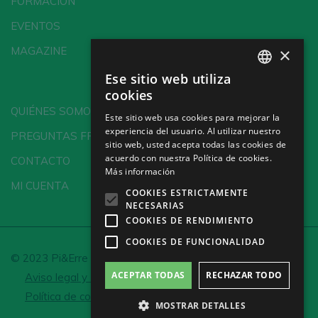
FORMACIÓN
EVENTOS
×
MAGAZINE
Ese sitio web utiliza
SPANISH
cookies
ENGLISH
QUIÉNES SOMOS
Este sitio web usa cookies para mejorar la
experiencia del usuario. Al utilizar nuestro
GERMAN
PREGUNTAS FRECUENTES
sitio web, usted acepta todas las cookies de
CH
acuerdo con nuestra Política de cookies.
CONTACTO
Más información
MI CUENTA
COOKIES ESTRICTAMENTE
NECESARIAS
COOKIES DE RENDIMIENTO
COOKIES DE FUNCIONALIDAD
© 2023 Pi&Erre Comunicación Integral S.L.
ACEPTAR TODAS
RECHAZAR TODO
Aviso legal y Política de privacidad
Política de cookies
Configurar cookies
MOSTRAR DETALLES