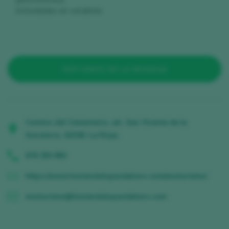
Actividades en vendimia
VER VINOS DE LA BODEGA
Camino del Cementerio, s/n, San Vicente de la
Sonsierra, 26338, La Rioja,
676 393 955
https://www.haciendalopezdeharo.com/enoturismo/
enoturismo@haciendalopezdeharo.com