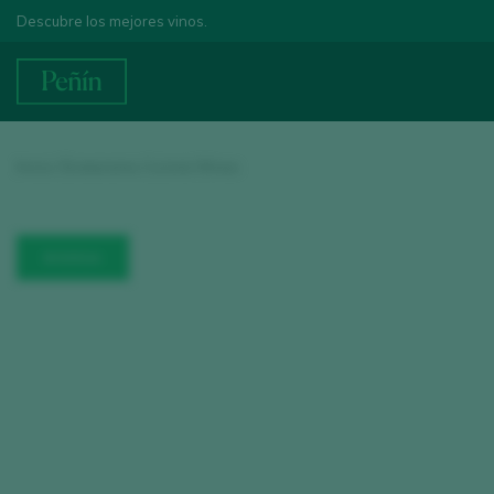
Descubre los mejores vinos.
Inicio
/
Enoturismo
/ Licinia Wines
BODEGA