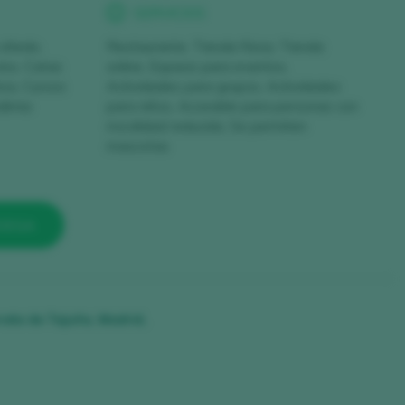
SERVICIOS
 viñedo,
Restaurante, Tienda física, Tienda
ino, Catas
online, Espacio para eventos,
ca, Cursos
Actividades para grupos, Actividades
dimia
para niños, Accesible para personas con
movilidad reducida, Se permiten
mascotas
ODEGA
rata de Tajuña, Madrid,