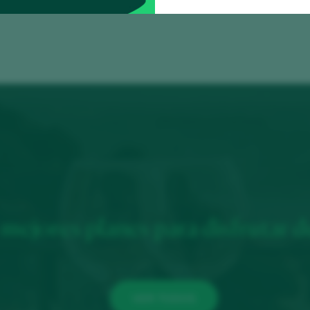
mejores planes para disfrutar d
VER TODOS