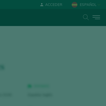
ACCEDER
ESPAÑOL
ENGLISH
DEUTSCH
es
IDIOMAS
a 15.00
Español, Inglés