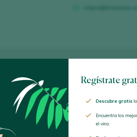
valgoraj@liciniawines.c
Regístrate gra
Descubre gratis
lo
Encuentra los mejo
el vino.