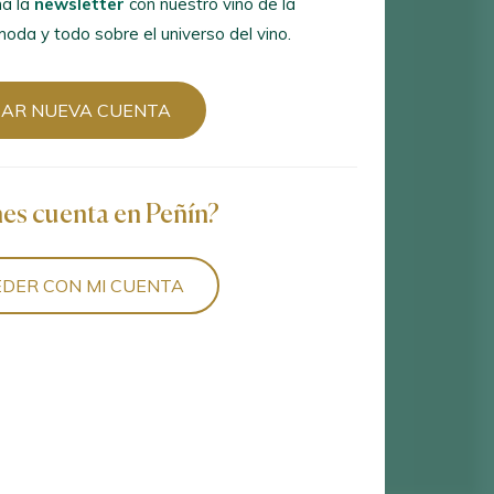
a la
newsletter
con nuestro vino de la
oda y todo sobre el universo del vino.
EAR NUEVA CUENTA
nes cuenta en Peñín?
DER CON MI CUENTA