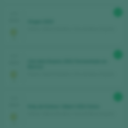
88
CATA
2024
Origen 2023
Esteve i Gibert Viticultors / Vino de Mesa / España
93
CATA
Clot dels Eixams 2021 Fermentado en
2024
Barrica
Esteve i Gibert Viticultors / Vino de Mesa / España
91
CATA
2024
Dolç de Esteve i Gibert 2021 Dulce
Esteve i Gibert Viticultors / Vino de Mesa / España