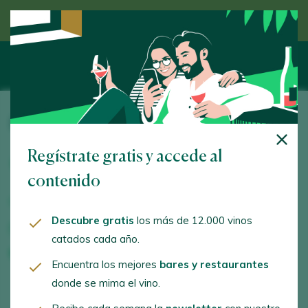
Descubre el vino de la mano de un experto
Esteve i Gibert Viticultors
Regístrate gratis y accede al
Camino Can Panxa s/n. Subirats, Els Casots. 08739 -
Barcelona
contenido
www.esteveigibert.com
Descubre gratis
los más de 12.000 vinos
albert@esteveigibert.com
catados cada año.
+34600343125
Encuentra los mejores
bares y restaurantes
donde se mima el vino.