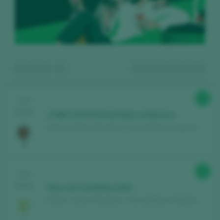
Mostrando:
11
11
vinos encontrados
92
CATA
2025
L’Oblit 2019 Fermentado en Barrica
Esteve i Gibert Viticultors / Vino de Mesa / España
Regístrate gratis y accede al
93
CATA
contenido
2025
Raco de Cal Mata 2016
Esteve i Gibert Viticultors / Vino de Mesa / España
Descubre gratis
los más de 12.000 vinos
catados cada año.