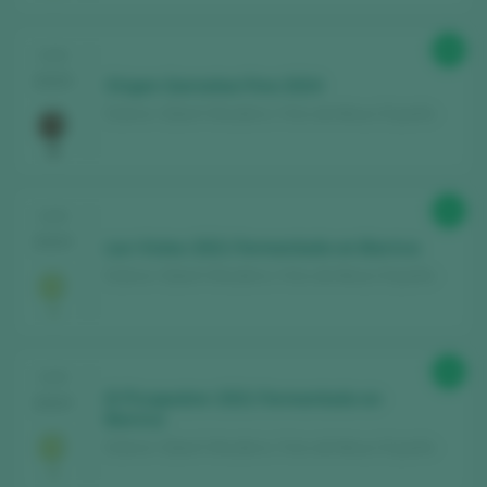
89
CATA
2025
Origen Garnatxa Fina 2024
Esteve i Gibert Viticultors / Vino de Mesa / España
92
CATA
2024
Les Vistes 2021 Fermentado en Barrica
Esteve i Gibert Viticultors / Vino de Mesa / España
90
CATA
El Picapedrer 2021 Fermentado en
2024
Barrica
Esteve i Gibert Viticultors / Vino de Mesa / España