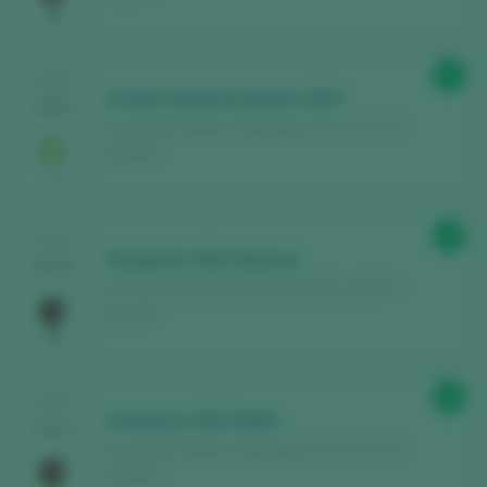
¿Ya tienes cuenta en Peñín?
87
CATA
Vivette Gewürztraminer 2024
ACCEDER CON MI CUENTA
2025
Leo & Niné Wines / Somontano D.O. / D.O.P. /
España
88
CATA
Compartir 2021 Reserva
2025
Leo & Niné Wines / Somontano D.O. / D.O.P. /
España
89
CATA
Compartir 2022 Roble
2024
Leo & Niné Wines / Somontano D.O. / D.O.P. /
España