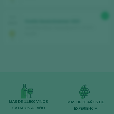
88
CATA
Vivette Gewürztraminer 2023
2024
Leo & Niné Wines / Somontano D.O. / D.O.P. /
España
MÁS DE 11.500 VINOS
MÁS DE 30 AÑOS DE
CATADOS AL AÑO
EXPERIENCIA