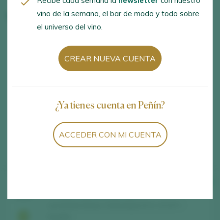
Recibe cada semana la
newsletter
con nuestro
vino de la semana, el bar de moda y todo sobre
Vinos de la bodega
el universo del vino.
CREAR NUEVA CUENTA
¿Ya tienes cuenta en Peñín?
ACCEDER CON MI CUENTA
Mostrando:
11
11
vinos encontrados
89
CATA
Vivette Chardonnay 2024
2025
Leo & Niné Wines / Somontano D.O. / D.O.P. /
España