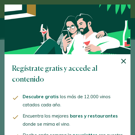
Descubre el vino de la mano de un experto
Leo & Niné Wines
Regístrate gratis y accede al
Camino de Barbastro, 9. Estadilla. 22423 - Huesca
contenido
www.leoninewines.com
lara.c@leoninewines.com
Descubre gratis
los más de 12.000 vinos
catados cada año.
+34974305780
Encuentra los mejores
bares y restaurantes
donde se mima el vino.