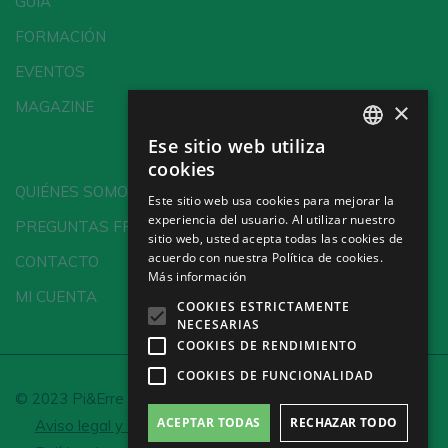
GUÍA
FORMACIÓN
EVENTOS
×
MAGAZINE
Ese sitio web utiliza
SPANISH
cookies
ENGLISH
QUIÉNES SOMOS
Este sitio web usa cookies para mejorar la
experiencia del usuario. Al utilizar nuestro
GERMAN
PREGUNTAS FRECUENTES
sitio web, usted acepta todas las cookies de
CH
acuerdo con nuestra Política de cookies.
CONTACTO
Más información
MI CUENTA
COOKIES ESTRICTAMENTE
NECESARIAS
COOKIES DE RENDIMIENTO
COOKIES DE FUNCIONALIDAD
© 2023 Pi&Erre Comunicación Integral S.L.
ACEPTAR TODAS
RECHAZAR TODO
Aviso legal y Política de privacidad