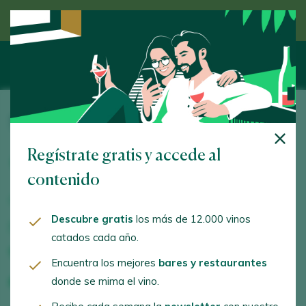
Descubre el vino de la mano de un experto
Masía de la Hoya
Regístrate gratis y accede al
Avda. Navarro Reverter, 1. Segorbe. 12400 -
Castelló/Castellón
contenido
www.masiadelahoya.com
Descubre gratis
los más de 12.000 vinos
masiadelahoya@masiadelahoya.com
catados cada año.
+34964710050
Encuentra los mejores
bares y restaurantes
donde se mima el vino.
+34964713484